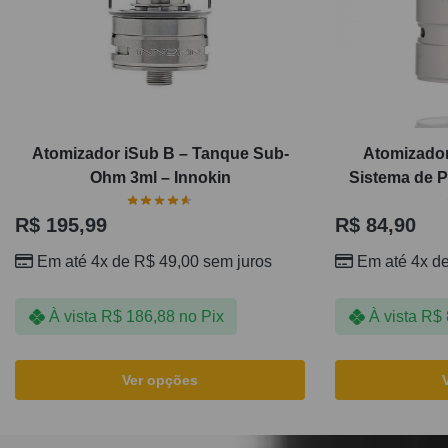
Atomizador iSub B – Tanque Sub-
Atomizador
Ohm 3ml – Innokin
Sistema de P
R$
195,99
R$
84,90
Em até 4x de
R$
49,00
sem juros
Em até 4x d
À vista
R$
186,88
no Pix
À vista
R$
Ver opções