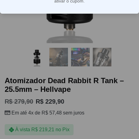
ativar o cupom.
Atomizador Dead Rabbit R Tank –
25.5mm – Hellvape
R$
279,90
R$
229,90
Em até 4x de
R$
57,48
sem juros
À vista
R$
219,21
no Pix