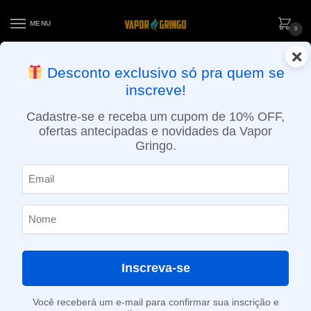
MENU
0
×
ENTREGA NO MESMO DIA EM SÃO PAULO (SEG A SEX): PEDIDOS
Desconto exclusivo só pra quem se
APROVADOS ATÉ 15:30 VIA MOTOBOY
inscreve!
Início
»
Loja
»
Cigarro eletrônico
»
Atomizador
»
Coil head
»
Atomizador Dead Rabbit R Tank – 25.5mm – Hellvape
Cadastre-se e receba um cupom de 10% OFF,
ofertas antecipadas e novidades da Vapor
Gringo.
Inscreva-se
Você receberá um e-mail para confirmar sua inscrição e