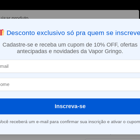
ar
Desconto exclusivo só pra quem se inscreve
VAPORIZADOR DE ERVAS
E-LIQUÍDOS
NICOTINA ORAL
Cadastre-se e receba um cupom de 10% OFF, ofertas
antecipadas e novidades da Vapor Gringo.
SMO DIA EM SÃO PAULO (SEG A SEX): PEDIDOS APROVADOS ATÉ 15:
ário
Kit Vape Aegis T200 – Geekvape
»
Kit Vape Aegis
Geekvape
Inscreva-se
Este produto está fora d
Você receberá um e-mail para confirmar sua inscrição e ativar o cupom
Consultar prazo e valor 