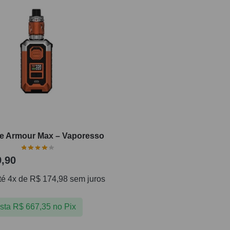
pe Armour Max – Vaporesso
,90
té 4x de
R$
174,98
sem juros
ista
R$
667,35
no Pix