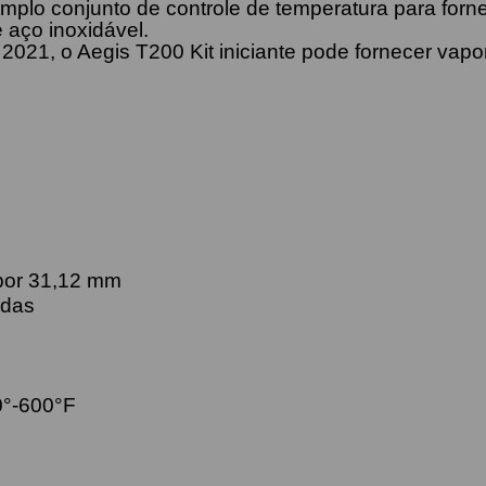
amplo conjunto de controle de temperatura para fo
 aço inoxidável.
1, o Aegis T200 Kit iniciante pode fornecer vapor 
:
por 31,12 mm
ídas
0°-600°F