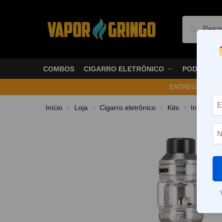
Pesquis
COMBOS
CIGARRO ELETRÔNICO
PODS
ENTREGA NO ME
Início
Loja
Cigarro eletrônico
Kits
Intermedi
»
»
»
»