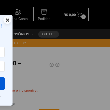
R$
0,00
0
×
Minha Conta
Pedidos
!
ACESSÓRIOS
OUTLET
30 VIA MOTOBOY
 T200 –
e estoque e indisponível.
.
da entrega