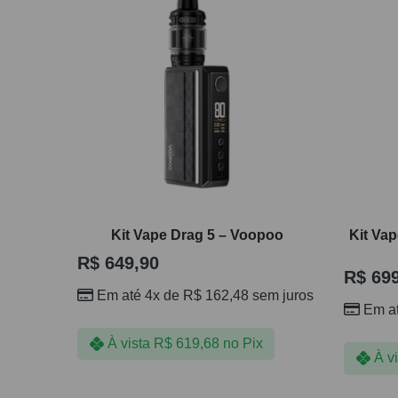
Kit Vape Drag 5 – Voopoo
Kit Va
R$
649,90
R$
699
Em até 4x de
R$
162,48
sem juros
Em a
À vista
R$
619,68
no Pix
À v