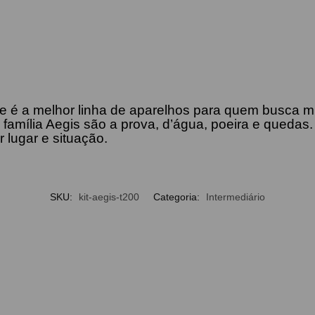
je é a melhor linha de aparelhos para quem busca mu
a família Aegis são a prova, d’água, poeira e qued
r lugar e situação.
SKU:
kit-aegis-t200
Categoria:
Intermediário