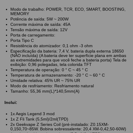
Modo de trabalho: POWER, TCR, ECO, SMART, BOOSTING,
MEMORY
Potência de saída: 5W ~ 200W
Corrente máxima de saída: 45A
Tensão máxima de saída: 12V
Porta de carregamento:
Porta Tipo C
Resistência do atomizador: 0,1 ohm -3 ohm
Especificação da bateria: 7,4 V, bateria dupla externa 18650
(NÃO incluída) (A bateria deve ter superfície plana em ambas
as extremidades para que você feche a bateria porta) Tela de
exibição: 0,96 polegadas, tela colorida TFT
Temperatura de operação: 0 ° C ~ 45 ° C
Temperatura de armazenamento: -20 ° C ~ 60 ° C
Umidade relativa: 45% UR ~ 75% UR
Modo de resfriamento: Resfriamento natural
Tamanho: 55,36 mm(L)*140,5mm(A)
Inclui:
1x Aegis Legend 3 mod
1x Z Fli Tank (5,5ml)/2ml(TPD)
2x Geekvape Z Series Coil (pré-instalado: Z0.15XM-
0,150,70~85W. Bobina sobressalente: 20,4 XM-0,42,50-60W)