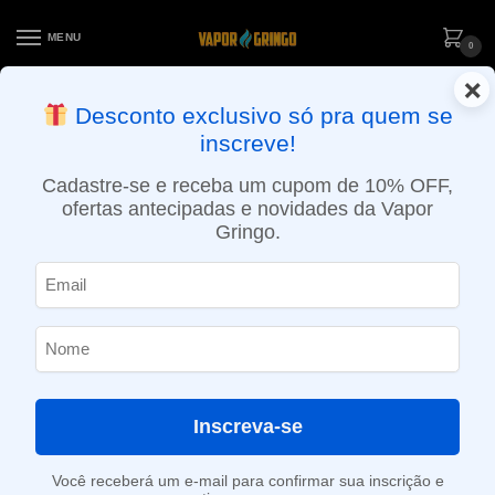
MENU
0
×
ENTREGA NO MESMO DIA EM SÃO PAULO (SEG A SEX): PEDIDOS
Desconto exclusivo só pra quem se
APROVADOS ATÉ 15:30 VIA MOTOBOY
inscreve!
Início
»
Loja
»
Cigarro eletrônico
»
Kits
»
Intermediário
»
Kit Vape Aegis Legend 3 – Geekvape
Cadastre-se e receba um cupom de 10% OFF,
ofertas antecipadas e novidades da Vapor
Gringo.
Inscreva-se
Você receberá um e-mail para confirmar sua inscrição e