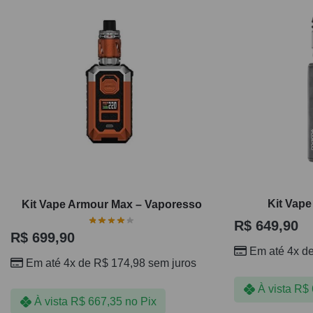
Kit Vape
Kit Vape Armour Max – Vaporesso
R$
649,90
R$
699,90
Em até 4x d
Em até 4x de
R$
174,98
sem juros
À vista
R$
À vista
R$
667,35
no Pix