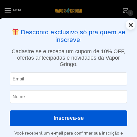
MENU
0
×
ENTREGA NO MESMO DIA EM SÃO PAULO (SEG A SEX): PEDIDOS
Desconto exclusivo só pra quem se
APROVADOS ATÉ 15:30 VIA MOTOBOY
inscreve!
Início
»
Loja
»
Starter Kit Juul 2 – Crisp Menthol + Virginia Tobacco
Cadastre-se e receba um cupom de 10% OFF,
ofertas antecipadas e novidades da Vapor
Gringo.
Inscreva-se
Você receberá um e-mail para confirmar sua inscrição e