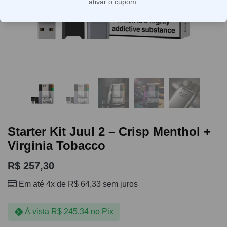
ativar o cupom.
Starter Kit Juul 2 – Crisp Menthol +
Virginia Tobacco
R$
257,30
Em até 4x de
R$
64,33
sem juros
À vista
R$
245,34
no Pix