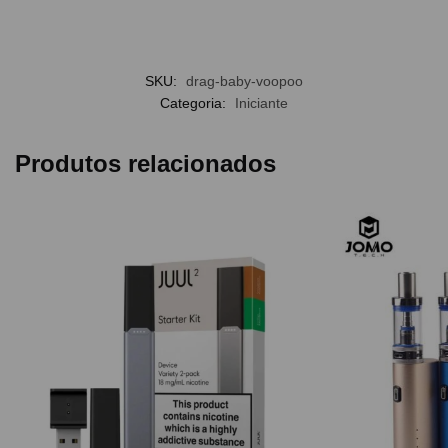
[ {“produto”: “BOBINA”, “endereco”:
“https://www.mundovapor.com/resistencia-de-
reposicao-pnp-drag-baby-voopoo “} ]
SKU:
drag-baby-voopoo
Categoria:
Iniciante
Produtos relacionados