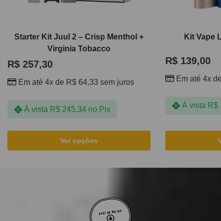
Starter Kit Juul 2 – Crisp Menthol +
Kit Vape 
Virginia Tobacco
R$
139,00
R$
257,30
Em até 4x d
Em até 4x de
R$
64,33
sem juros
À vista
R$
À vista
R$
245,34
no Pix
Ver opções
VOLTAR AO TOPO