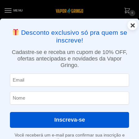
MENU
0
×
ENTREGA NO MESMO DIA EM SÃO PAULO (SEG A SEX): PEDIDOS
Desconto exclusivo só pra quem se
APROVADOS ATÉ 15:30 VIA MOTOBOY
inscreve!
Início
»
Loja
»
Cigarro eletrônico
»
Kits
»
Iniciante
»
Kit Vape DRAG Baby Trio 1500mAh – VOOPOO
Cadastre-se e receba um cupom de 10% OFF,
ofertas antecipadas e novidades da Vapor
Gringo.
Inscreva-se
Você receberá um e-mail para confirmar sua inscrição e