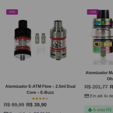
-60%
-12%
Atomizador M
Oh
R$
201,77
R
Atomizador E-ATM Flow – 2,5ml Dual
Core – E-Buzz
Em até 4x d
R$
99,99
R$
39,90
À vista
R$