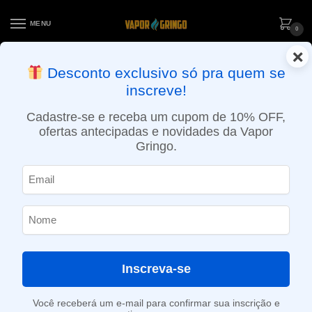
MENU
0
×
ENTREGA NO MESMO DIA EM SÃO PAULO (SEG A SEX): PEDIDOS
Desconto exclusivo só pra quem se
APROVADOS ATÉ 15:30 VIA MOTOBOY
inscreve!
Início
»
Loja
»
Cigarro eletrônico
»
Atomizador
»
Atomizador Zeus Z Max – GeekVape
Cadastre-se e receba um cupom de 10% OFF,
ofertas antecipadas e novidades da Vapor
Gringo.
Inscreva-se
Você receberá um e-mail para confirmar sua inscrição e