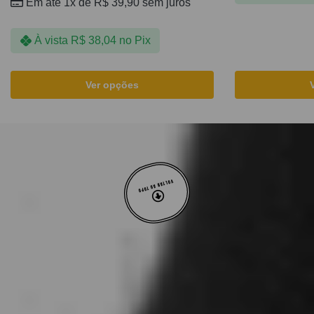
Em até 1x de
R$
39,90
sem juros
À vista
R$
38,04
no Pix
Ver opções
VOLTAR AO TOPO