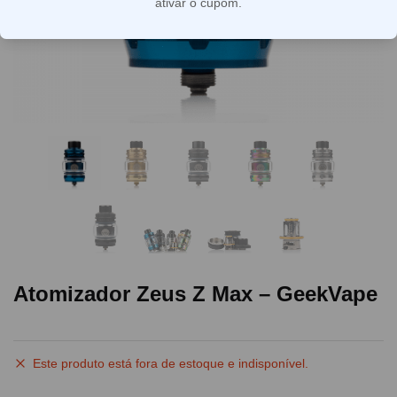
ativar o cupom.
Atomizador Zeus Z Max – GeekVape
Este produto está fora de estoque e indisponível.