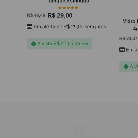
Tanque Asmodus
R$
29,00
R$
49,49
Vidro
Em até 1x de
R$
29,00
sem juros
4
R$
24,37
À vista
R$
27,65
no Pix
Em a
À v