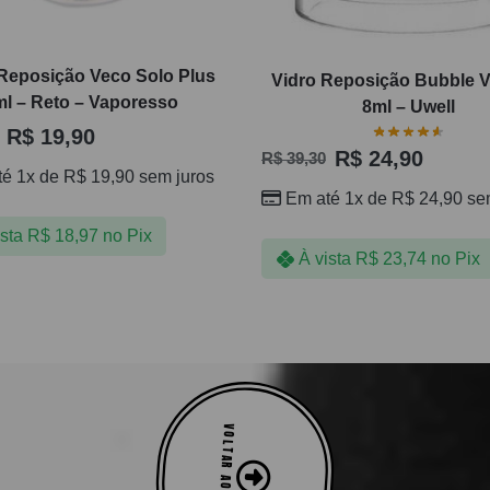
 Reposição Veco Solo Plus
Vidro Reposição Bubble V
ml – Reto – Vaporesso
8ml – Uwell
R$
19,90
R$
24,90
R$
39,30
té 1x de
R$
19,90
sem juros
Em até 1x de
R$
24,90
sem
ista
R$
18,97
no Pix
À vista
R$
23,74
no Pix
VOLTAR AO TOPO