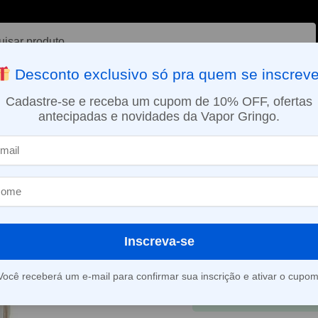
ar
Desconto exclusivo só pra quem se inscreve
VAPORIZADOR DE ERVAS
E-LIQUÍDOS
NICOTINA ORAL
Cadastre-se e receba um cupom de 10% OFF, ofertas
antecipadas e novidades da Vapor Gringo.
SMO DIA EM SÃO PAULO (SEG A SEX): PEDIDOS APROVADOS ATÉ 15:
 Melo 5 – Istick Rim – Eleaf
Tubo de Vidro
– Istick Rim – 
R$
30,20
Inscreva-se
Em até 1x de
R$
30,2
Você receberá um e-mail para confirmar sua inscrição e ativar o cupom
À vista
R$
28,80
no 