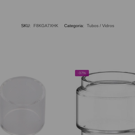
SKU:
F8KGA7XHK
Categoria:
Tubos / Vidros
-37%