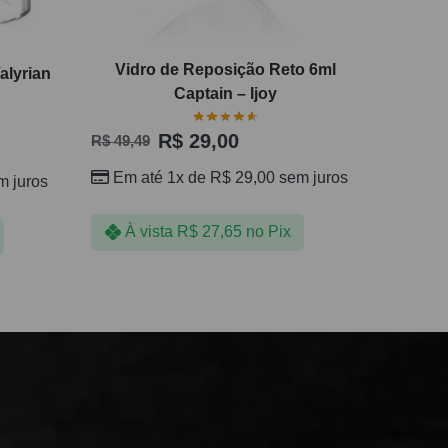
Vidro de Reposição Reto 6ml
alyrian
Captain – Ijoy
R$
29,00
R$
49,49
Em até 1x de
R$
29,00
sem juros
 juros
À vista
R$
27,65
no Pix