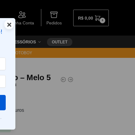
R$
0,00
0
×
Minha Conta
Pedidos
!
ACESSÓRIOS
OUTLET
30 VIA MOTOBOY
 Reto – Melo 5
Eleaf
0
sem juros
.
Pix