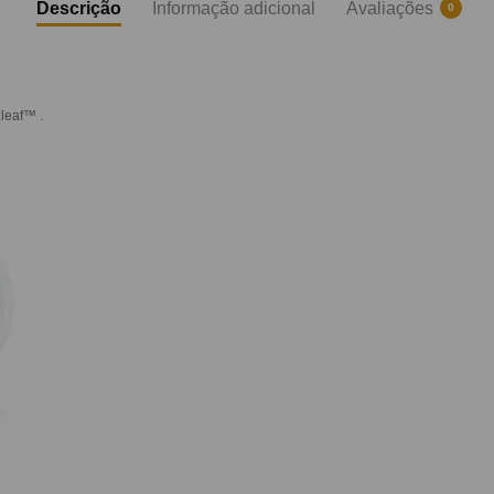
Descrição
Informação adicional
Avaliações
0
leaf™
.