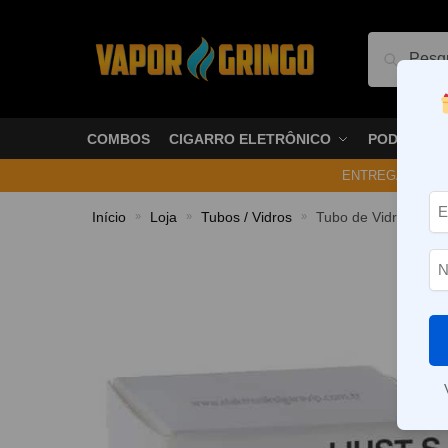
Pesquis
COMBOS
CIGARRO ELETRÔNICO
PODS
ENTREGA NO ME
Início
Loja
Tubos / Vidros
Tubo de Vidro Reto –
»
»
»