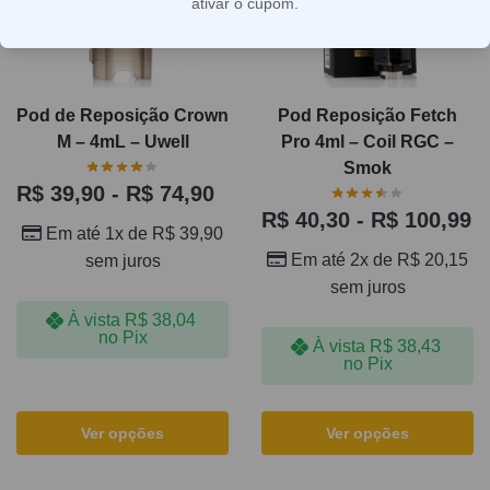
ativar o cupom.
Pod de Reposição Crown
Pod Reposição Fetch
M – 4mL – Uwell
Pro 4ml – Coil RGC –
Smok
R$
39,90
-
R$
74,90
R$
40,30
-
R$
100,99
Em até 1x de
R$
39,90
Em até 2x de
R$
20,15
sem juros
sem juros
À vista
R$
38,04
no Pix
À vista
R$
38,43
no Pix
Ver opções
Ver opções