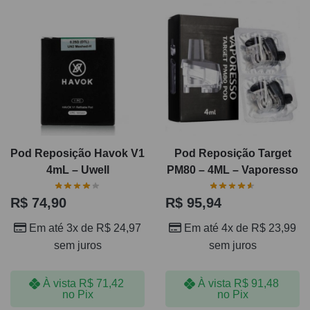
Pod Reposição Havok V1
Pod Reposição Target
4mL – Uwell
PM80 – 4ML – Vaporesso
R$
74,90
R$
95,94
Em até 3x de
R$
24,97
Em até 4x de
R$
23,99
sem juros
sem juros
À vista
R$
71,42
À vista
R$
91,48
no Pix
no Pix