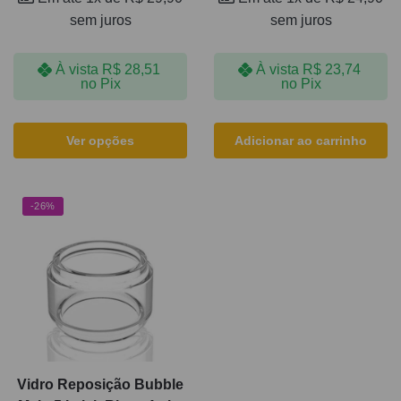
sem juros
sem juros
À vista
R$
28,51
À vista
R$
23,74
no Pix
no Pix
Ver opções
Adicionar ao carrinho
-26%
Vidro Reposição Bubble