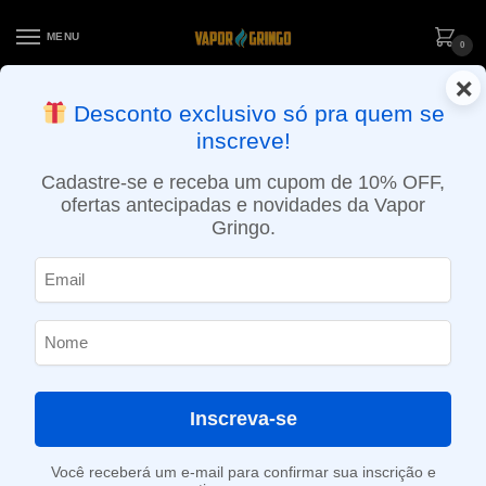
MENU
0
×
ENTREGA NO MESMO DIA EM SÃO PAULO (SEG A SEX): PEDIDOS
Desconto exclusivo só pra quem se
APROVADOS ATÉ 15:30 VIA MOTOBOY
inscreve!
Início
»
4ml
Cadastre-se e receba um cupom de 10% OFF,
4ml
ofertas antecipadas e novidades da Vapor
Gringo.
SHOW FILTERS
Mostrando todos os 7 resultados
Inscreva-se
Você receberá um e-mail para confirmar sua inscrição e