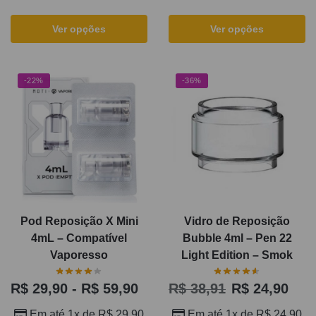
Ver opções
Ver opções
-22%
-36%
Pod Reposição X Mini
Vidro de Reposição
4mL – Compatível
Bubble 4ml – Pen 22
Vaporesso
Light Edition – Smok
R$
29,90
-
R$
59,90
R$
38,91
R$
24,90
Em até 1x de
R$
29,90
Em até 1x de
R$
24,90