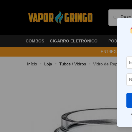
Pesquis
COMBOS
CIGARRO ELETRÔNICO
PODS
ENTREGA NO ME
Início
Loja
Tubos / Vidros
Vidro de Reposição 
»
»
»