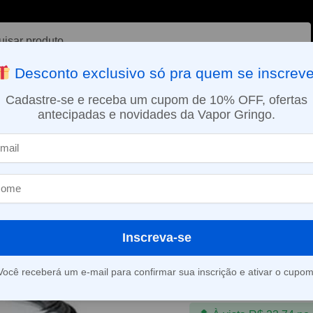
ar
Desconto exclusivo só pra quem se inscreve
VAPORIZADOR DE ERVAS
E-LIQUÍDOS
NICOTINA ORAL
Cadastre-se e receba um cupom de 10% OFF, ofertas
antecipadas e novidades da Vapor Gringo.
SMO DIA EM SÃO PAULO (SEG A SEX): PEDIDOS APROVADOS ATÉ 15:
Bubble 4ml – Pen 22 Light Edition – Smok
Vidro de Repo
4ml – Pen 22 L
Smok
Inscreva-se
R$
24,90
R$
38,91
Você receberá um e-mail para confirmar sua inscrição e ativar o cupom
Em até 1x de
R$
24,9