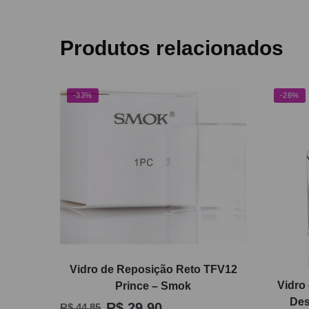
Produtos relacionados
-33%
-26%
Vidro de Reposição Reto TFV12
Vidro
Prince – Smok
Des
R$
29,90
R$
44,85