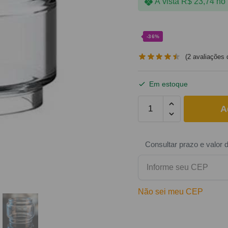
À vista
R$
23,74
no 
-36%
(
2
avaliações d
Em estoque
A
Consultar prazo e valor 
Não sei meu CEP