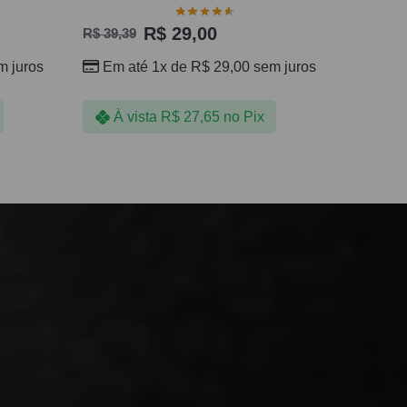
R$
29,00
R$
39,39
 juros
Em até 1x de
R$
29,00
sem juros
À vista
R$
27,65
no Pix