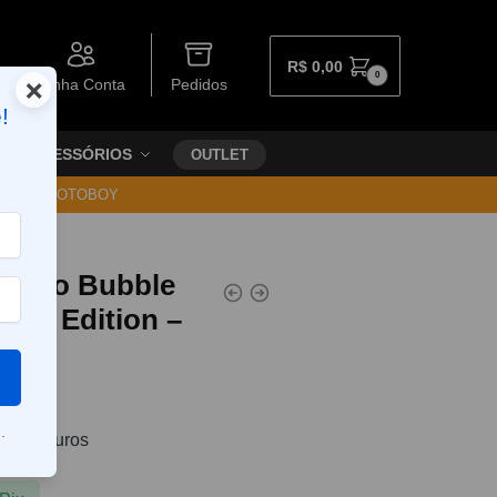
R$
0,00
0
×
Minha Conta
Pedidos
!
ACESSÓRIOS
OUTLET
30 VIA MOTOBOY
sição Bubble
ight Edition –
.
0
sem juros