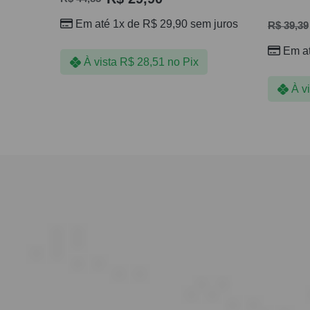
Em até 1x de
R$
29,90
sem juros
R$
39,39
Em a
À vista
R$
28,51
no Pix
À v