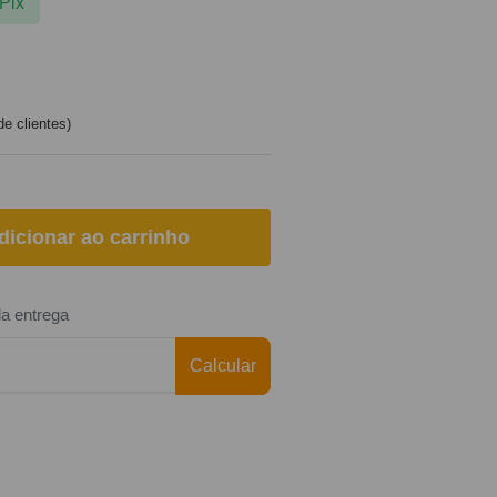
Pix
e clientes)
dicionar ao carrinho
da entrega
Calcular