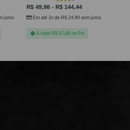
R$
49,98
-
R$
144,44
 juros
Em até 2x de
R$
24,99
sem juros
À vista
R$
47,66
no Pix