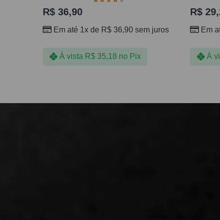
R$
36,90
R$
29,
Em até 1x de
R$
36,90
sem juros
Em a
À vista
R$
35,18
no Pix
À v