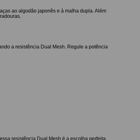
graças ao algodão japonês e à malha dupla. Além
uradouras.
xando a resistência Dual Mesh. Regule a potência
ssa resistência Dual Mesh é a escolha perfeita.