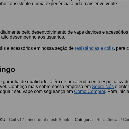
ho consistente e uma experiência ainda mais envolvente.
almente pelo desenvolvimento de vape devices e acessórios de
e alto desempenho aos usuários.
coils e acessórios em nossa seção de
resistências e coils
, para
ingo
e garantia de qualidade, além de um atendimento especializado
iável. Conheça mais sobre nossa empresa em
Sobre Nós
e ente
dquirir seu vape com segurança em
Como Comprar
. Para inici
KU:
Coil-v12-prince-dual-mesh-Smok
Categoria:
Resistências / Coi