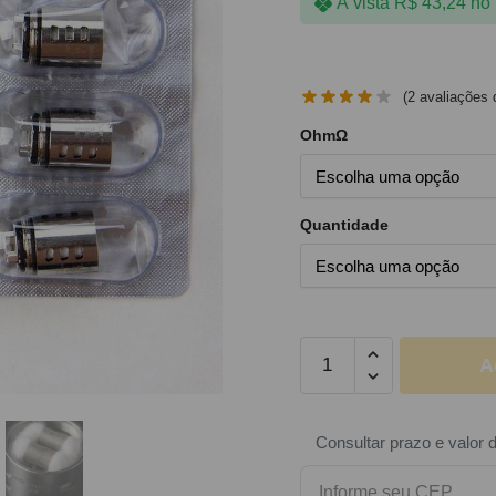
À vista
R$
43,24
no 
(
2
avaliações d
OhmΩ
Quantidade
A
Consultar prazo e valor 