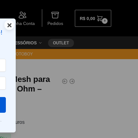
R$
0,00
0
×
Minha Conta
Pedidos
!
ACESSÓRIOS
OUTLET
30 VIA MOTOBOY
ual Mesh para
– 0,2 Ohm –
29
.
8
sem juros