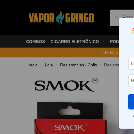
Pesquis
COMBOS
CIGARRO ELETRÔNICO
PODS
ENTREGA NO ME
Início
Loja
Resistências / Coils
Resistência Du
»
»
»