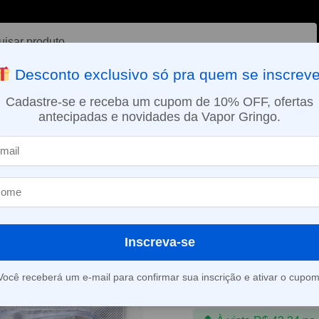
ar
Desconto exclusivo só pra quem se inscreve
VAPORIZADOR DE ERVAS
E-LIQUÍDOS
NICOTINA ORAL
Cadastre-se e receba um cupom de 10% OFF, ofertas
antecipadas e novidades da Vapor Gringo.
SMO DIA EM SÃO PAULO (SEG A SEX): PEDIDOS APROVADOS ATÉ 15:
al Mesh para TFV12 Prince – 0,2 Ohm – Smok
Resistência D
TFV12 Prince 
Smok
Inscreva-se
R$
45,35
-
R$
130,
Você receberá um e-mail para confirmar sua inscrição e ativar o cupom
Em até 2x de
R$
22,6