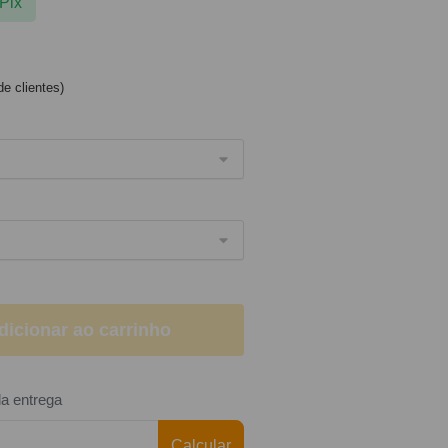
Pix
e clientes)
dicionar ao carrinho
da entrega
Calcular