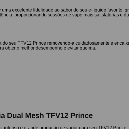
 uma excelente fidelidade ao sabor do seu e-líquido favorito, 
stência, proporcionando sessões de vape mais satisfatórias e d
antiga do seu TFV12 Prince removendo-a cuidadosamente e encai
ara obter o melhor desempenho e evitar queima.
ia Dual Mesh TFV12 Prince
or intenso e grande produção de vapor para seu TFV12 Prince, e