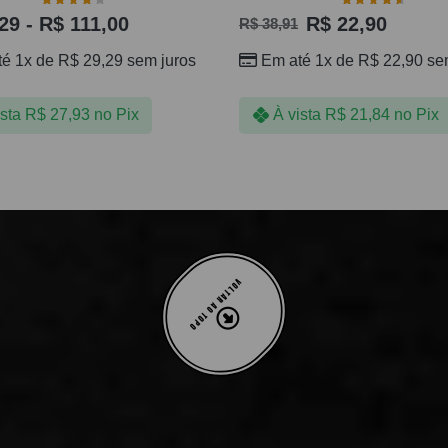
29
-
R$
111,00
R$
22,90
R$
38,91
té 1x de
R$
29,29
sem juros
Em até 1x de
R$
22,90
sem
ista
R$
27,93
no Pix
À vista
R$
21,84
no Pix
VOLTAR AO TOPO