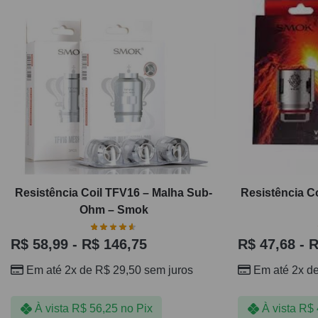
Resistência Coil TFV16 – Malha Sub-
Resistência C
Ohm – Smok
R$
58,99
-
R$
146,75
R$
47,68
-
R
Em até 2x de
R$
29,50
sem juros
Em até 2x d
À vista
R$
56,25
no Pix
À vista
R$