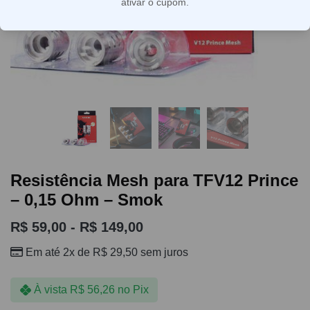
ativar o cupom.
Resistência Mesh para TFV12 Prince
– 0,15 Ohm – Smok
R$
59,00
-
R$
149,00
Em até 2x de
R$
29,50
sem juros
À vista
R$
56,26
no Pix