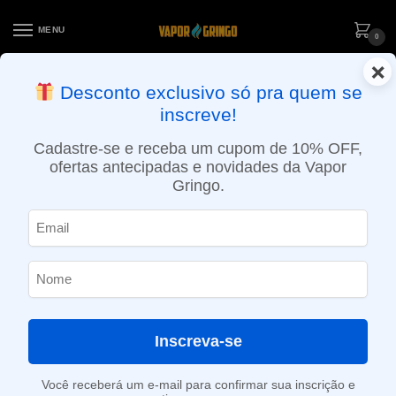
MENU
0
×
ENTREGA NO MESMO DIA EM SÃO PAULO (SEG A SEX): PEDIDOS
Desconto exclusivo só pra quem se
APROVADOS ATÉ 15:30 VIA MOTOBOY
inscreve!
Início
»
Loja
»
Resistências / Coils
»
Resistência Mesh para TFV12 Prince – 0,15 Ohm – Smok
Cadastre-se e receba um cupom de 10% OFF,
ofertas antecipadas e novidades da Vapor
Gringo.
Inscreva-se
Você receberá um e-mail para confirmar sua inscrição e