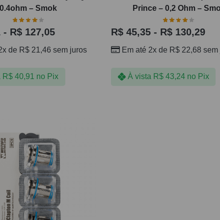
0.4ohm – Smok
Prince – 0,2 Ohm – Sm
1
-
R$
127,05
R$
45,35
-
R$
130,29
2x de
R$
21,46
sem juros
Em até 2x de
R$
22,68
sem 
a
R$
40,91
no Pix
À vista
R$
43,24
no Pix