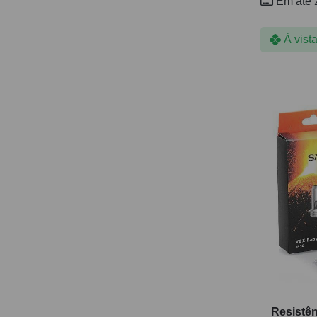
Em até 
À vist
Resistên