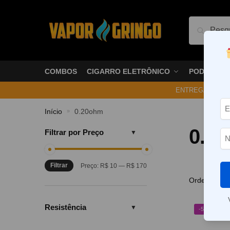
Pesquis
COMBOS
CIGARRO ELETRÔNICO
PODS
ENTREGA NO ME
Início
0.20ohm
»
0.2
Filtrar por Preço
Filtrar
Preço:
R$ 10
—
R$ 170
Resistência
-50%