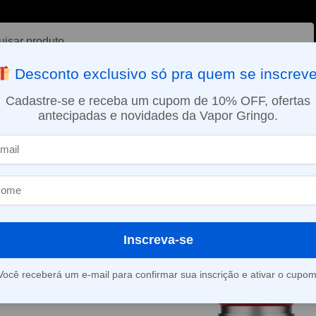
ar
Desconto exclusivo só pra quem se inscreve
VAPORIZADOR DE ERVAS
E-LIQUÍDOS
NICOTINA ORAL
Cadastre-se e receba um cupom de 10% OFF, ofertas
antecipadas e novidades da Vapor Gringo.
SMO DIA EM SÃO PAULO (SEG A SEX): PEDIDOS APROVADOS ATÉ 15:
0ohm
Inscreva-se
Mostrando todos os 10 resultados
Você receberá um e-mail para confirmar sua inscrição e ativar o cupom