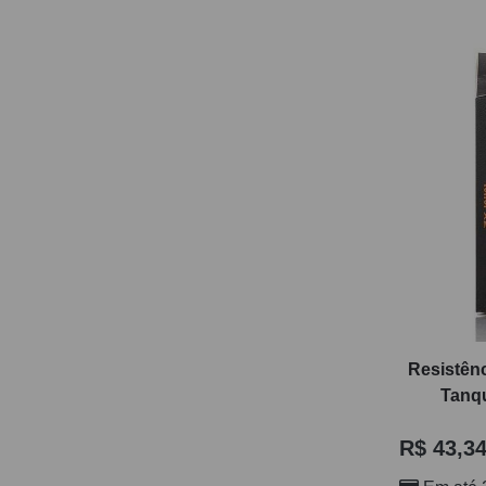
Resistên
Tanq
R$
43,3