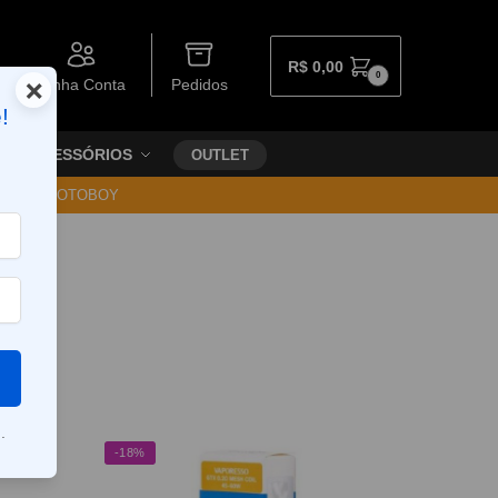
R$
0,00
0
×
Minha Conta
Pedidos
!
ACESSÓRIOS
OUTLET
30 VIA MOTOBOY
.
-18%