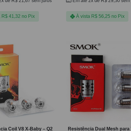
2x de
R$
21,67
sem juros
Em até 2x de
R$
29,50
sem 
a
R$
41,32
no Pix
À vista
R$
56,25
no Pix
cia Coil V8 X-Baby – Q2
Resistência Dual Mesh para