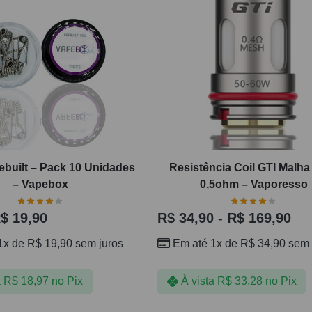
ebuilt – Pack 10 Unidades
Resistência Coil GTI Malha 
– Vapebox
0,5ohm – Vaporesso
$
19,90
R$
34,90
-
R$
169,90
1x de
R$
19,90
sem juros
Em até 1x de
R$
34,90
sem 
a
R$
18,97
no Pix
À vista
R$
33,28
no Pix