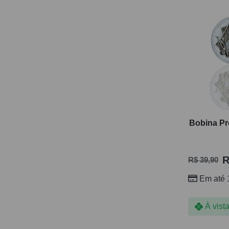
Bobina Pr
R
R$
39,90
Em até 
À vist