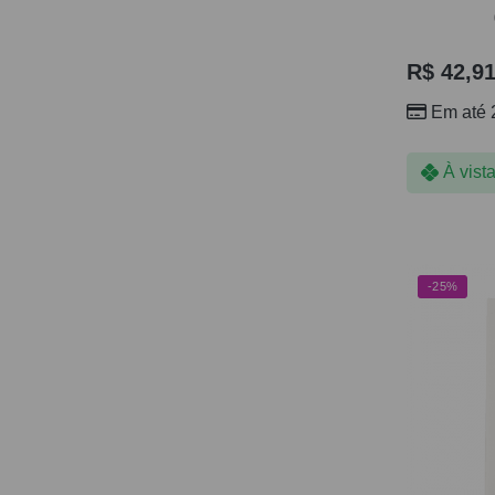
R$
42,9
Em até 
À vist
-25%