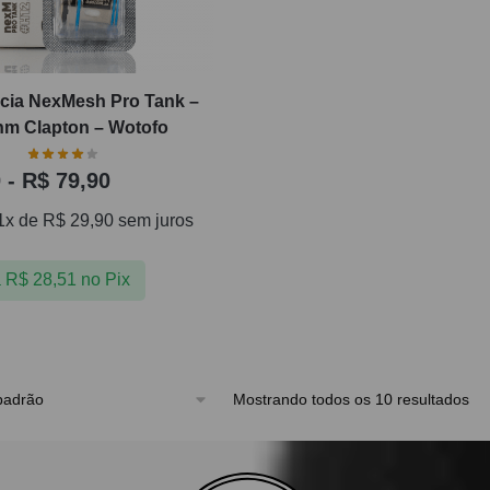
cia NexMesh Pro Tank –
hm Clapton – Wotofo
0
-
R$
79,90
1x de
R$
29,90
sem juros
a
R$
28,51
no Pix
Mostrando todos os 10 resultados