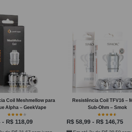
cia Coil Meshmellow para
Resistência Coil TFV16 – 
ue Alpha – GeekVape
Sub-Ohm – Smok
4
-
R$
118,09
R$
58,99
-
R$
146,75