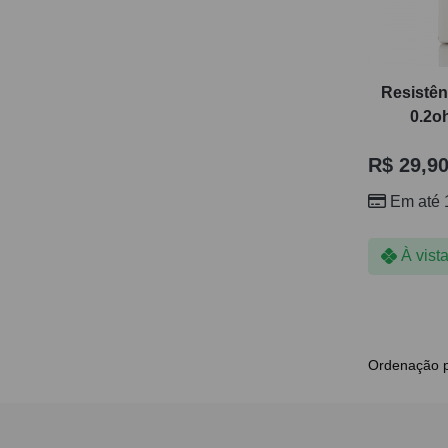
Resistên
0.2o
R$
29,9
Em até 
À vist