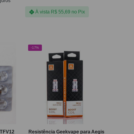
juros
À vista
R$
55,69
no Pix
-17%
 TFV12
Resistência Geekvape para Aegis