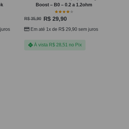
ok
Boost – B0 – 0.2 a 1.2ohm
R$
29,90
R$
35,90
juros
Em até 1x de
R$
29,90
sem juros
À vista
R$
28,51
no Pix