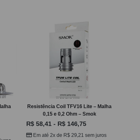
Malha
Resistência Coil TFV16 Lite – Malha
0,15 e 0,2 Ohm – Smok
R$
58,41
-
R$
146,75
Em até 2x de
R$
29,21
sem juros