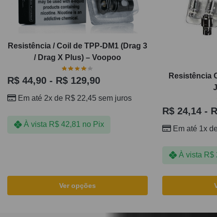
Resistência / Coil de TPP-DM1 (Drag 3
/ Drag X Plus) – Voopoo
Resistência 
R$
44,90
-
R$
129,90
Em até 2x de
R$
22,45
sem juros
R$
24,14
-
R
À vista
R$
42,81
no Pix
Em até 1x d
À vista
R$
Ver opções