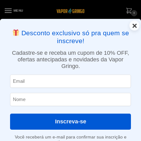
MENU
0
×
ENTREGA NO MESMO DIA EM SÃO PAULO (SEG A SEX): PEDIDOS
Desconto exclusivo só pra quem se
APROVADOS ATÉ 15:30 VIA MOTOBOY
inscreve!
Início
»
Loja
»
Resistências / Coils
»
Resistência Coil para RPM – Smok
Cadastre-se e receba um cupom de 10% OFF,
ofertas antecipadas e novidades da Vapor
Gringo.
Inscreva-se
Você receberá um e-mail para confirmar sua inscrição e