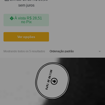
sem juros
À vista
R$
28,51
no Pix
Ver opções
Mostrando todos os 5 resultados
VOLTAR AO TOPO