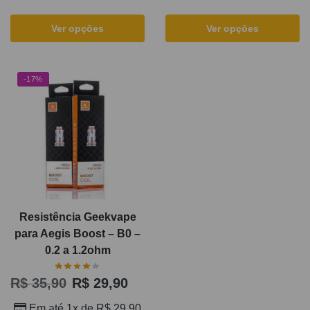
Ver opções
Ver opções
-17%
Resistência Geekvape
para Aegis Boost – B0 –
0.2 a 1.2ohm
R$
35,90
R$
29,90
Em até 1x de
R$
29,90