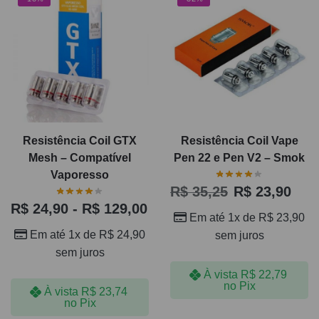
Resistência Coil GTX
Resistência Coil Vape
Mesh – Compatível
Pen 22 e Pen V2 – Smok
Vaporesso
R$
35,25
R$
23,90
R$
24,90
-
R$
129,00
Em até 1x de
R$
23,90
Em até 1x de
R$
24,90
sem juros
sem juros
À vista
R$
22,79
no Pix
À vista
R$
23,74
no Pix