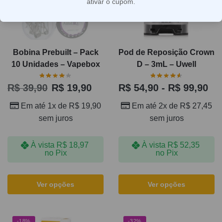
ativar o cupom.
Bobina Prebuilt – Pack
Pod de Reposição Crown
10 Unidades – Vapebox
D – 3mL – Uwell
R$
39,90
R$
19,90
R$
54,90
-
R$
99,90
Em até 1x de
R$
19,90
Em até 2x de
R$
27,45
sem juros
sem juros
À vista
R$
18,97
À vista
R$
52,35
no Pix
no Pix
Ver opções
Ver opções
-18%
-32%