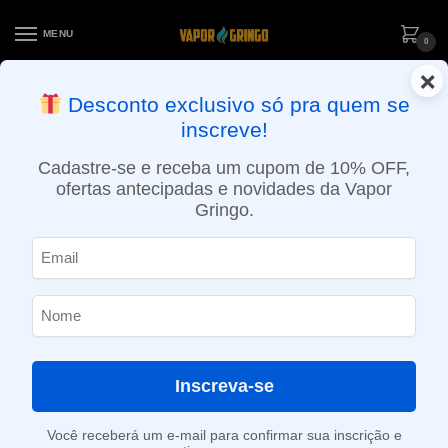
MENU
0
×
ENTREGA NO MESMO DIA EM SÃO PAULO (SEG A SEX): PEDIDOS
Desconto exclusivo só pra quem se
APROVADOS ATÉ 15:30 VIA MOTOBOY
inscreve!
Início
»
0.30ohm
Cadastre-se e receba um cupom de 10% OFF,
0.30ohm
ofertas antecipadas e novidades da Vapor
Gringo.
SHOW FILTERS
Mostrando todos os 5 resultados
-50%
Inscreva-se
Você receberá um e-mail para confirmar sua inscrição e