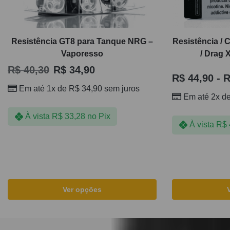
Resistência GT8 para Tanque NRG –
Resistência / 
Vaporesso
/ Drag 
R$
40,30
R$
34,90
R$
44,90
-
R
Em até 1x de
R$
34,90
sem juros
Em até 2x d
À vista
R$
33,28
no Pix
À vista
R$
Ver opções