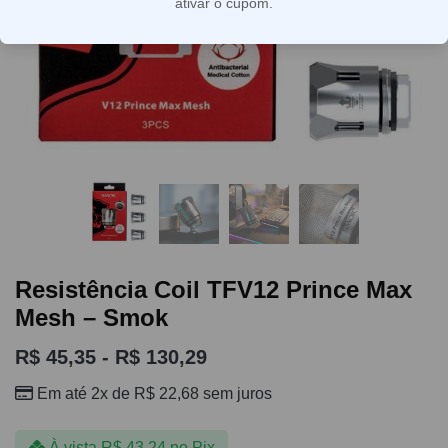
ativar o cupom.
Resistência Coil TFV12 Prince Max
Mesh – Smok
R$
45,35
-
R$
130,29
Em até 2x de
R$
22,68
sem juros
À vista
R$
43,24
no Pix