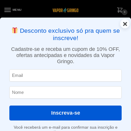
MENU
0
×
ENTREGA NO MESMO DIA EM SÃO PAULO (SEG A SEX): PEDIDOS
Desconto exclusivo só pra quem se
APROVADOS ATÉ 15:30 VIA MOTOBOY
inscreve!
Início
»
Loja
»
Resistências / Coils
»
Resistência Coil TFV12 Prince Max Mesh – Smok
Cadastre-se e receba um cupom de 10% OFF,
ofertas antecipadas e novidades da Vapor
Gringo.
Inscreva-se
Você receberá um e-mail para confirmar sua inscrição e