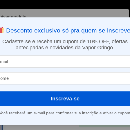
ar
Desconto exclusivo só pra quem se inscreve
VAPORIZADOR DE ERVAS
E-LIQUÍDOS
NICOTINA ORAL
Cadastre-se e receba um cupom de 10% OFF, ofertas
antecipadas e novidades da Vapor Gringo.
SMO DIA EM SÃO PAULO (SEG A SEX): PEDIDOS APROVADOS ATÉ 15:
il GTX Mesh – Compatível Vaporesso
Resistência C
Compatível V
R$
24,90
-
R$
129,
Inscreva-se
Em até 1x de
R$
24,9
Você receberá um e-mail para confirmar sua inscrição e ativar o cupom
À vista
R$
23,74
no 