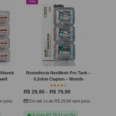
-25%
p/Havok
Resistência NexMesh Pro Tank –
well
0.2ohm Clapton – Wotofo
R$
29,90
-
R$
79,90
 juros
Em até 1x de
R$
29,90
sem juros
À vista
R$
28,51
no Pix