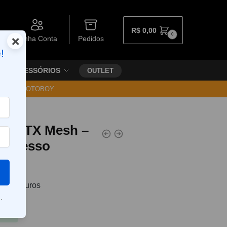
R$
0,00
0
×
Minha Conta
Pedidos
!
ACESSÓRIOS
OUTLET
30 VIA MOTOBOY
oil GTX Mesh –
aporesso
00
0
sem juros
.
Pix