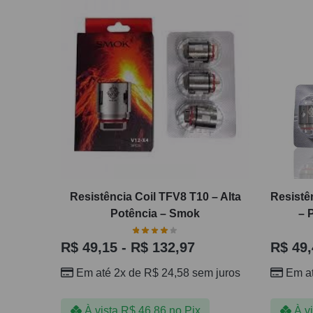
Resistência Coil TFV8 T10 – Alta
Resistê
Potência – Smok
– 
R$
49,15
-
R$
132,97
R$
49,
Em até 2x de
R$
24,58
sem juros
Em a
À vista
R$
46,86
no Pix
À v