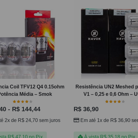
ncia Coil TFV12 Q4 0.15ohm
Resistência UN2 Meshed 
Potência Média – Smok
V1 – 0,25 e 0,6 Ohm – U
40
-
R$
144,44
R$
36,90
té 2x de
R$
24,70
sem juros
Em até 1x de
R$
36,90
sem
ista
R$
47,10
no Pix
À vista
R$
35,18
no Pix