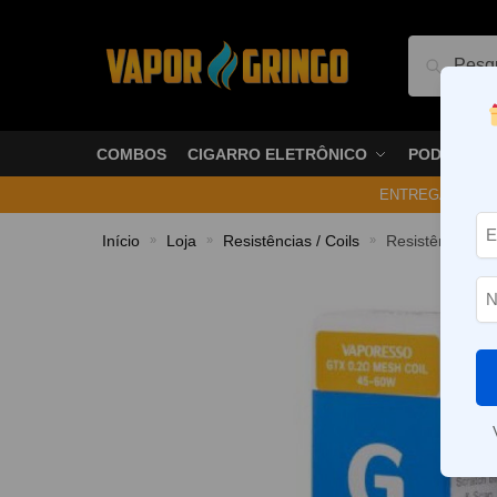
Pesquis
COMBOS
CIGARRO ELETRÔNICO
PODS
ENTREGA NO ME
Início
Loja
Resistências / Coils
Resistência Co
»
»
»