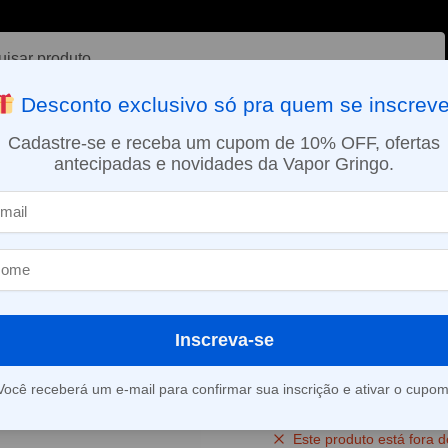
ar
Desconto exclusivo só pra quem se inscreve
VAPORIZADOR DE ERVAS
E-LIQUÍDOS
NICOTINA ORAL
Cadastre-se e receba um cupom de 10% OFF, ofertas
antecipadas e novidades da Vapor Gringo.
SMO DIA EM SÃO PAULO (SEG A SEX): PEDIDOS APROVADOS ATÉ 15:
bina) Drip Coil para Dripbox – KangerTech
Resistência (B
Coil para Drip
KangerTech
Inscreva-se
(
2
avaliações d
Você receberá um e-mail para confirmar sua inscrição e ativar o cupom
Este produto está fora d