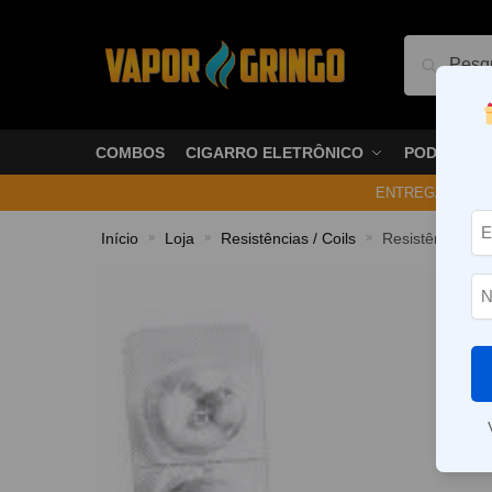
Pesquis
COMBOS
CIGARRO ELETRÔNICO
PODS
ENTREGA NO ME
Início
Loja
Resistências / Coils
Resistência (Bo
»
»
»