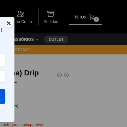
R$
0,00
0
×
Minha Conta
Pedidos
!
ACESSÓRIOS
OUTLET
30 VIA MOTOBOY
obina) Drip
box –
e clientes)
.
e estoque e indisponível.