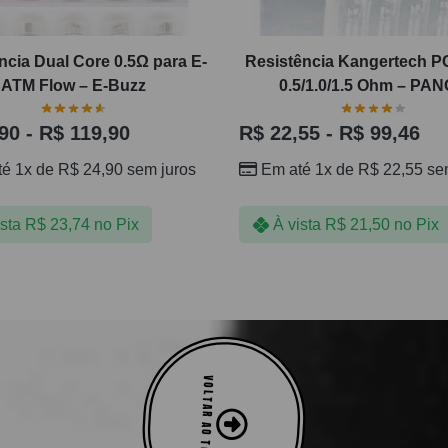
ncia Dual Core 0.5Ω para E-
Resistência Kangertech 
ATM Flow – E-Buzz
0.5/1.0/1.5 Ohm – PA
90
-
R$
119,90
R$
22,55
-
R$
99,46
té 1x de
R$
24,90
sem juros
Em até 1x de
R$
22,55
sem
ista
R$
23,74
no Pix
À vista
R$
21,50
no Pix
VOLTAR AO TOPO