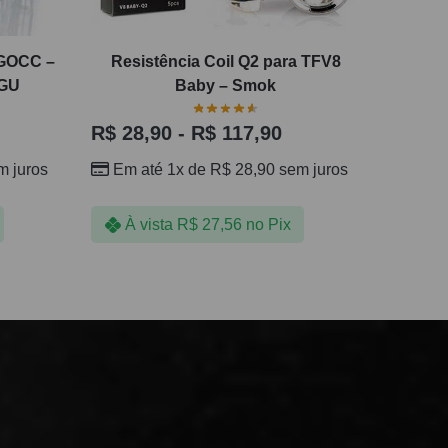
PGOCC –
Resistência Coil Q2 para TFV8
NGU
Baby – Smok
R$
28,90
-
R$
117,90
 juros
Em até 1x de
R$
28,90
sem juros
À vista
R$
27,56
no Pix