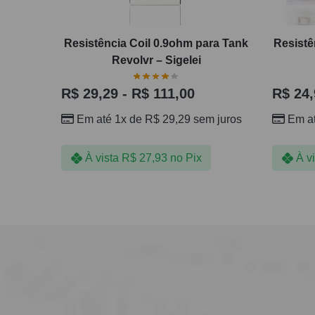
Resistência Coil 0.9ohm para Tank
Resistê
Revolvr – Sigelei
R$
29,29
-
R$
111,00
R$
24,
Em até 1x de
R$
29,29
sem juros
Em a
À vista
R$
27,93
no Pix
À v