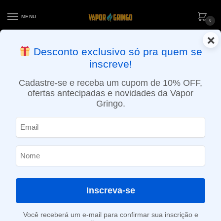
MENU
0
×
ENTREGA NO MESMO DIA EM SÃO PAULO (SEG A SEX): PEDIDOS
Desconto exclusivo só pra quem se
APROVADOS ATÉ 15:30 VIA MOTOBOY
inscreve!
Início
»
Loja
»
Drip Tip
»
Drip tip 510 resina – Padrão baixo
Cadastre-se e receba um cupom de 10% OFF,
ofertas antecipadas e novidades da Vapor
Gringo.
Inscreva-se
Você receberá um e-mail para confirmar sua inscrição e