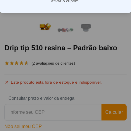
ativar o cupom.
Drip tip 510 resina – Padrão baixo
(
2
avaliações de clientes)
Este produto está fora de estoque e indisponível.
Consultar prazo e valor da entrega
Calcular
Não sei meu CEP