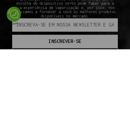
escolha do dispositivo certo pode fazer para a
sua experiência de vaporização e, por isso, nos
dedicamos a fornecer a você os melhores produtos
disponíveis no mercado.
INSCREVER-SE
ATENDIMENTO
SEGUNDA À SEXTA DAS 09H ÀS 18H.
(110 95800-9409
INSTITUCIONAL
SOBRE A VAPOR GRINGO
COMO COMPRAR
SEGURANÇA
ENVIO
PAGAMENTO
GARANTIA
POLÍTICAS DE PRIVACIDADE
TROCAS E DEVOLUÇÕES
GUIA DO INICIANTE
Todos os direitos
reservados à Vapor
Gringo® - 2024