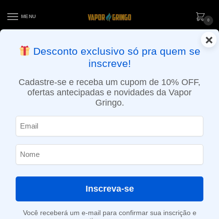
MENU
0
×
ENTREGA NO MESMO DIA EM SÃO PAULO (SEG A SEX): PEDIDOS
Desconto exclusivo só pra quem se
APROVADOS ATÉ 15:30 VIA MOTOBOY
inscreve!
Início
»
Loja
»
Capas / Cases
»
Capa de proteção (skin) AL85 – Smok
Cadastre-se e receba um cupom de 10% OFF,
ofertas antecipadas e novidades da Vapor
Gringo.
Inscreva-se
Você receberá um e-mail para confirmar sua inscrição e