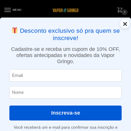
MENU
0
×
ENTREGA NO MESMO DIA EM SÃO PAULO (SEG A SEX): PEDIDOS
Desconto exclusivo só pra quem se
APROVADOS ATÉ 15:30 VIA MOTOBOY
inscreve!
Início
»
Loja
»
Bobinas / Fios
»
Fio Ribbon Wire A1 – 9,14Metros – Coil Master
Cadastre-se e receba um cupom de 10% OFF,
ofertas antecipadas e novidades da Vapor
Gringo.
Inscreva-se
Você receberá um e-mail para confirmar sua inscrição e