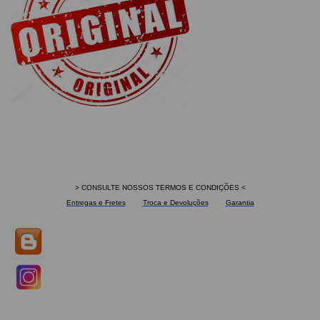
> CONSULTE NOSSOS TERMOS E CONDIÇÕES <
Entregas e Fretes
Troca e Devoluções
Garantia