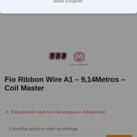
ativar o cupom.
Fio Ribbon Wire A1 – 9,14Metros –
Coil Master
Este produto está fora de estoque e indisponível.
Consultar prazo e valor da entrega