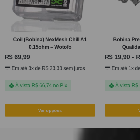
Coil (Bobina) NexMesh Chill A1
Bobina Pre
0.15ohm – Wotofo
Qualida
R$
69,99
R$
19,90
-
R
Em até 3x de
R$
23,33
sem juros
Em até 1x d
À vista
R$
66,74
no Pix
À vista
R$
Ver opções