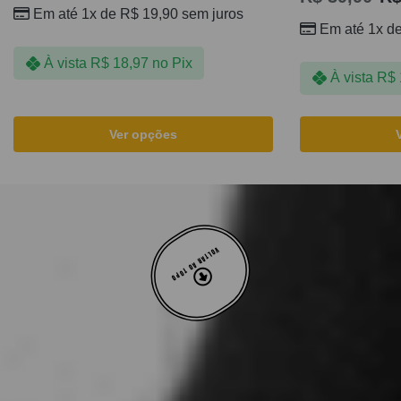
Em até 1x de
R$
19,90
sem juros
Em até 1x d
À vista
R$
18,97
no Pix
À vista
R$
Ver opções
VOLTAR AO TOPO