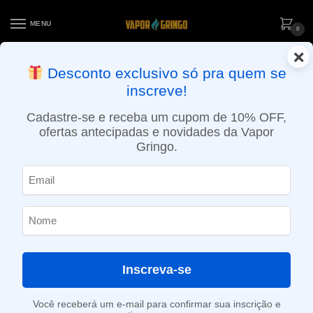
MENU
0
×
ENTREGA NO MESMO DIA EM SÃO PAULO (SEG A SEX): PEDIDOS
Desconto exclusivo só pra quem se
APROVADOS ATÉ 15:30 VIA MOTOBOY
inscreve!
Início
»
Loja
»
Bobinas / Fios
»
Bobina Pré-Fabricada Mix twisted Premium – 60 Unidades – Coil Master
Cadastre-se e receba um cupom de 10% OFF,
ofertas antecipadas e novidades da Vapor
Gringo.
Inscreva-se
Você receberá um e-mail para confirmar sua inscrição e