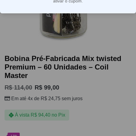
ativar o cupom.
Bobina Pré-Fabricada Mix twisted
Premium – 60 Unidades – Coil
Master
R$
114,00
R$
99,00
Em até 4x de
R$
24,75
sem juros
À vista
R$
94,40
no Pix
-13%