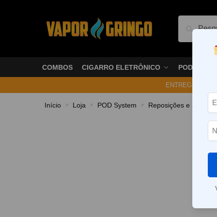
Pesquis
COMBOS
CIGARRO ELETRÔNICO
PODS
ENTREGA NO ME
Início
Loja
POD System
Reposições e acessór
»
»
»