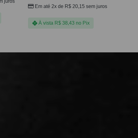
 juros
Em até 2x de
R$
20,15
sem juros
À vista
R$
38,43
no Pix