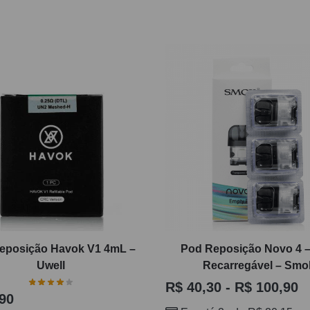
eposição Havok V1 4mL –
Pod Reposição Novo 4 
Uwell
Recarregável – Smo
R$
40,30
-
R$
100,90
90