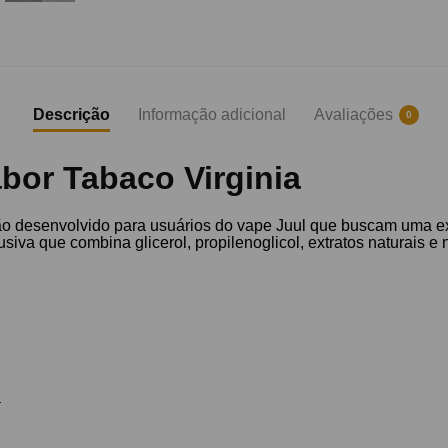
Descrição
Informação adicional
Avaliações
0
bor Tabaco Virginia
ção desenvolvido para usuários do vape Juul que buscam uma e
siva que combina glicerol, propilenoglicol, extratos naturais e
a