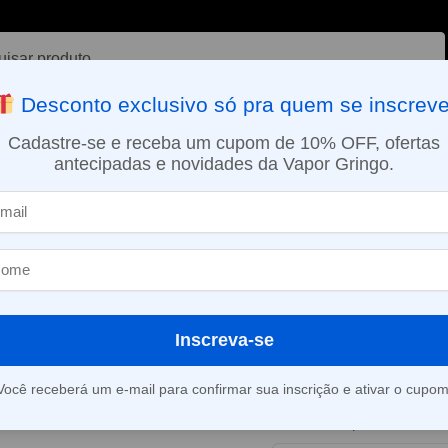
ar
Desconto exclusivo só pra quem se inscreve
VAPORIZADOR DE ERVAS
E-LIQUÍDOS
NICOTINA ORAL
Cadastre-se e receba um cupom de 10% OFF, ofertas
antecipadas e novidades da Vapor Gringo.
SMO DIA EM SÃO PAULO (SEG A SEX): PEDIDOS APROVADOS ATÉ 15:
ios
Pod Juul – Tabaco Virginia – Cartucho Reposição
»
Pod Juul – Tab
Cartucho Rep
Inscreva-se
Este produto está fora d
Você receberá um e-mail para confirmar sua inscrição e ativar o cupom
Consultar prazo e valor 