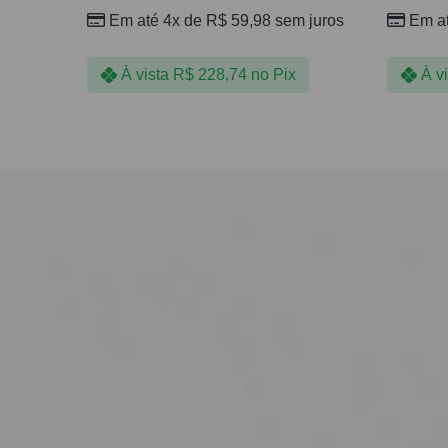
Em até 4x de
R$
59,98
sem juros
Em a
À vista
R$
228,74
no Pix
À v