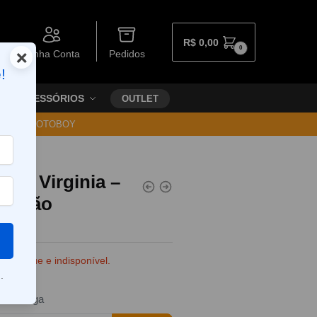
R$
0,00
0
×
Minha Conta
Pedidos
!
ACESSÓRIOS
OUTLET
30 VIA MOTOBOY
aco Virginia –
osição
e estoque e indisponível.
.
da entrega