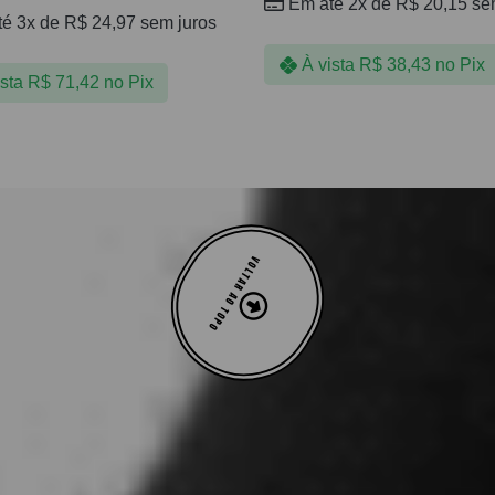
Em até 2x de
R$
20,15
sem
té 3x de
R$
24,97
sem juros
À vista
R$
38,43
no Pix
ista
R$
71,42
no Pix
VOLTAR AO TOPO