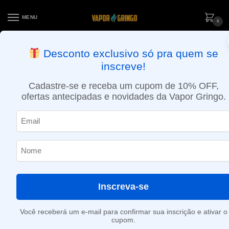
MENU
0
ENTREGA NO MESMO DIA EM SÃO PAULO (SEG A SEX): PEDIDOS
Desconto exclusivo só pra quem se
APROVADOS ATÉ 15:30 VIA MOTOBOY
inscreve!
Início
»
0,7ml
Cadastre-se e receba um cupom de 10% OFF,
0,7ml
ofertas antecipadas e novidades da Vapor Gringo.
Nenhum produto foi encontrado para a sua seleção.
Inscreva-se
Você receberá um e-mail para confirmar sua inscrição e ativar o
cupom.