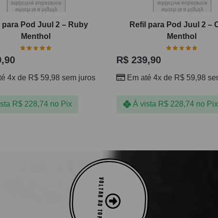
l para Pod Juul 2 – Ruby
Refil para Pod Juul 2 – 
Menthol
Menthol
,90
R$
239,90
té 4x de
R$
59,98
sem juros
Em até 4x de
R$
59,98
sem
ista
R$
228,74
no Pix
À vista
R$
228,74
no Pix
VOLTAR AO TOPO