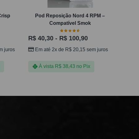
Crisp
Pod Reposição Nord 4 RPM –
Compatível Smok
R$
40,30
-
R$
100,90
 juros
Em até 2x de
R$
20,15
sem juros
À vista
R$
38,43
no Pix