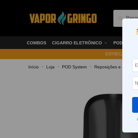
Pesquis
COMBOS
CIGARRO ELETRÔNICO
PODS
ENTREGA NO ME
Início
Loja
POD System
Reposições e acessór
»
»
»