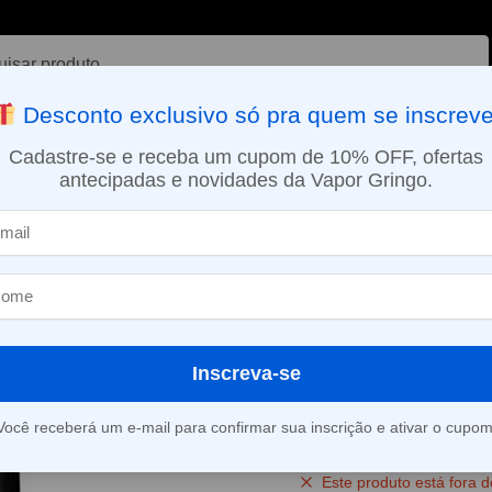
ar
Desconto exclusivo só pra quem se inscreve
VAPORIZADOR DE ERVAS
E-LIQUÍDOS
NICOTINA ORAL
Cadastre-se e receba um cupom de 10% OFF, ofertas
antecipadas e novidades da Vapor Gringo.
SMO DIA EM SÃO PAULO (SEG A SEX): PEDIDOS APROVADOS ATÉ 15:
ios
Cartucho (Refil) para NPod – Strawberry Ice – 20mg – Nikbar
»
Cartucho (Refi
Strawberry Ic
Nikbar
Inscreva-se
(
2
avaliações d
Você receberá um e-mail para confirmar sua inscrição e ativar o cupom
Este produto está fora d