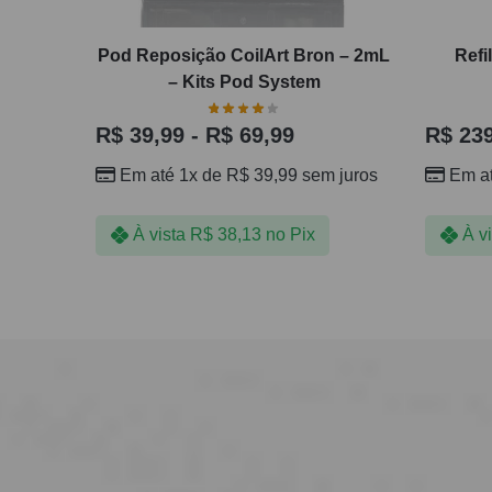
Pod Reposição CoilArt Bron – 2mL
Refi
– Kits Pod System
R$
39,99
-
R$
69,99
R$
239
Em até 1x de
R$
39,99
sem juros
Em a
À vista
R$
38,13
no Pix
À v