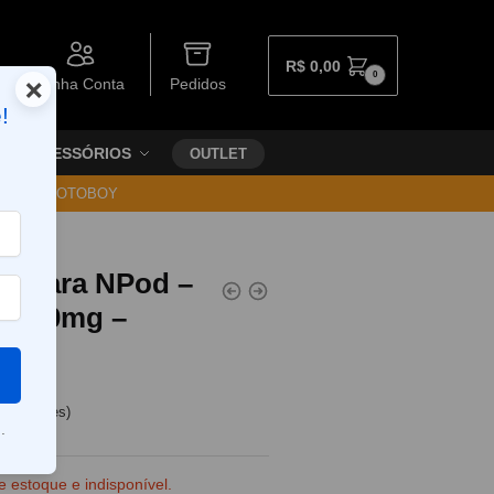
R$
0,00
0
×
Minha Conta
Pedidos
!
ACESSÓRIOS
OUTLET
30 VIA MOTOBOY
l) para NPod –
e – 20mg –
e clientes)
.
e estoque e indisponível.