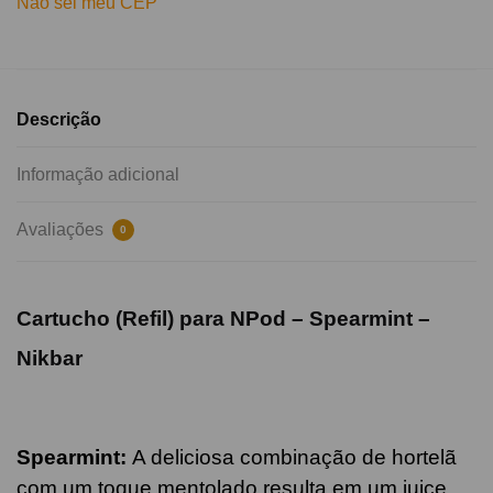
Não sei meu CEP
Descrição
Informação adicional
Avaliações
0
Cartucho (Refil) para NPod – Spearmint –
Nikbar
Spearmint
:
A deliciosa combinação de hortelã
com um toque mentolado resulta em um juice