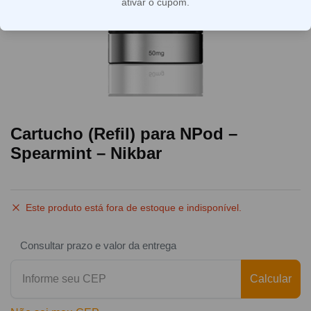
ativar o cupom.
Cartucho (Refil) para NPod –
Spearmint – Nikbar
Este produto está fora de estoque e indisponível.
Consultar prazo e valor da entrega
Calcular