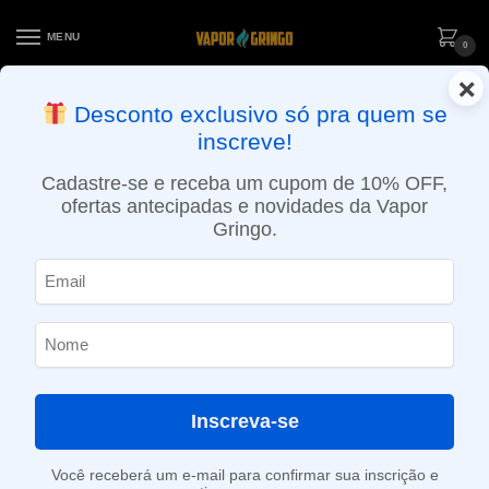
MENU
0
×
ENTREGA NO MESMO DIA EM SÃO PAULO (SEG A SEX): PEDIDOS
Desconto exclusivo só pra quem se
APROVADOS ATÉ 15:30 VIA MOTOBOY
inscreve!
Início
»
Loja
»
POD System
»
Reposições e acessórios
»
Cartucho (Refil) para NPod – Spearmint – Nikbar
Cadastre-se e receba um cupom de 10% OFF,
ofertas antecipadas e novidades da Vapor
Gringo.
Inscreva-se
Você receberá um e-mail para confirmar sua inscrição e