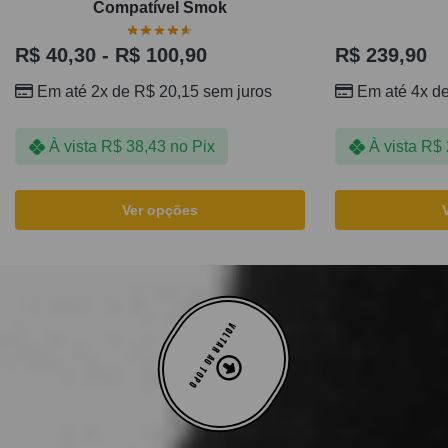
Compatível Smok
R$
40,30
-
R$
100,90
R$
239,90
Em até 2x de
R$
20,15
sem juros
Em até 4x d
À vista
R$
38,43
no Pix
À vista
R$
Ver opções
VOLTAR AO TOPO