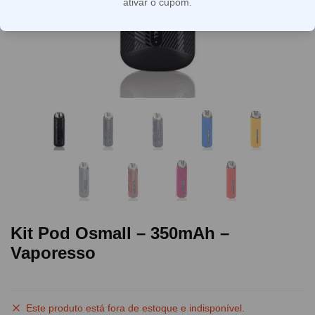
ativar o cupom.
Kit Pod Osmall – 350mAh –
Vaporesso
Este produto está fora de estoque e indisponível.