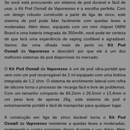
Se você está procurando um sistema de pod durável e fácil de
usar, o Kit Pod Osmall da Vaporessso é a escolha perfeita. Com
um design robusto construído a partir de liga de zinco, este
sistema de pod pode lidar facilmente com quedas leves a
moderadas. Além disso, equipado com um mini chipset OMNI
Board e uma bateria integrada de 350mAh, você pode ter certeza
de que terá uma experiência de vaping confiável e agradável.
Vamos dar uma olhada mais de perto no
Kit Pod
Osmall
da
Vaporesso
e descobrir por que ele é um dos
melhores sistemas de pod disponíveis no mercado.
O
Kit Pod Osmall
da
Vaporesso
é um de pod ultra-portátil que
vem com um pod recarregável de 2 ml equipado com uma bobina
integrada de 1,2 ohm. O sistema de enchimento lateral com rolha
de silicone torna o processo de recarga fácil e livre de problemas.
Com um tamanho compacto de 84,2mm x 26,5mm x 13,4mm e
um peso leve de apenas 26g, este sistema de pod é
extremamente portátil e fácil de transportar para qualquer lugar.
A construção em liga de zinco durável torna o
Kit Pod
Osmall
da
Vaporesso
resistente a quedas leves a moderadas,
protegendo-o contra possíveis danos durante o uso diário. Além