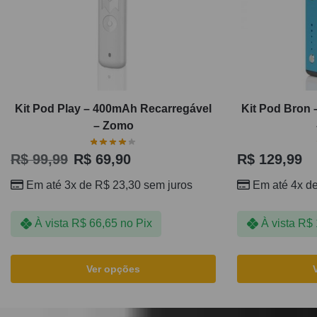
Kit Pod Play – 400mAh Recarregável
Kit Pod Bron
– Zomo
R$
99,99
R$
69,90
R$
129,99
Em até 3x de
R$
23,30
sem juros
Em até 4x d
À vista
R$
66,65
no Pix
À vista
R$
Ver opções