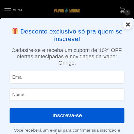
MENU
0
×
ENTREGA NO MESMO DIA EM SÃO PAULO (SEG A SEX): PEDIDOS
Desconto exclusivo só pra quem se
APROVADOS ATÉ 15:30 VIA MOTOBOY
inscreve!
Início
»
Loja
»
POD System
»
Aparelhos
»
Kit Pod Osmall – 350mAh – Vaporesso
Cadastre-se e receba um cupom de 10% OFF,
ofertas antecipadas e novidades da Vapor
Gringo.
Inscreva-se
Você receberá um e-mail para confirmar sua inscrição e