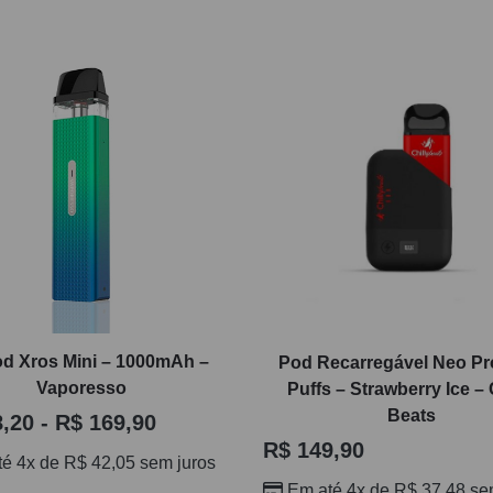
od Xros Mini – 1000mAh –
Pod Recarregável Neo Pr
Vaporesso
Puffs – Strawberry Ice – 
Beats
,20
-
R$
169,90
R$
149,90
té 4x de
R$
42,05
sem juros
Em até 4x de
R$
37,48
sem