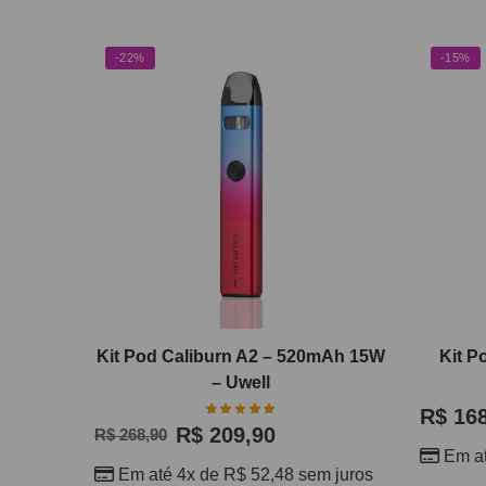
-22%
-15%
Kit Pod Caliburn A2 – 520mAh 15W
Kit P
– Uwell
R$
168
R$
209,90
R$
268,90
Em a
Em até 4x de
R$
52,48
sem juros