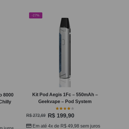
-27%
Kit Pod Aegis 1Fc – 550mAh –
o 8000
Geekvape – Pod System
Chilly
R$
199,90
R$
272,69
Em até 4x de
R$
49,98
sem juros
 juros