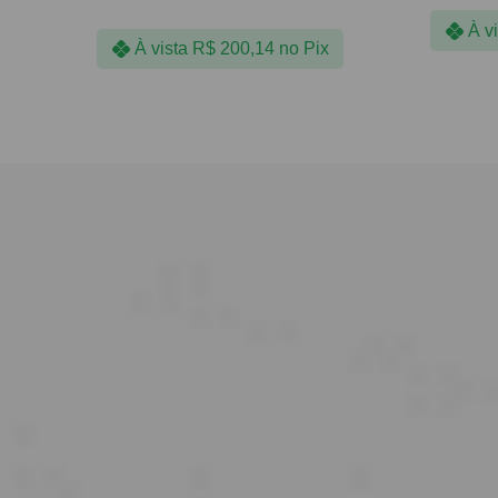
À v
À vista
R$
200,14
no Pix