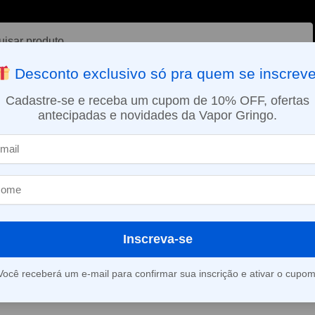
ar
Desconto exclusivo só pra quem se inscreve
VAPORIZADOR DE ERVAS
E-LIQUÍDOS
NICOTINA ORAL
Cadastre-se e receba um cupom de 10% OFF, ofertas
antecipadas e novidades da Vapor Gringo.
SMO DIA EM SÃO PAULO (SEG A SEX): PEDIDOS APROVADOS ATÉ 15:
Nord 50W – Black Red Marbling – Mostruário – Smok
Kit Pod Nord 
Red Marbling 
Smok
Inscreva-se
Você receberá um e-mail para confirmar sua inscrição e ativar o cupom
Este produto está fora d