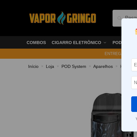
Pesquis
COMBOS
CIGARRO ELETRÔNICO
PODS
ENTREGA NO ME
Início
Loja
POD System
Aparelhos
Kit Pod 
»
»
»
»