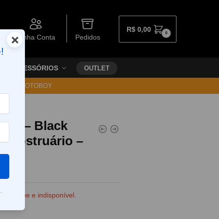
R$
0,00
0
×
Minha Conta
Pedidos
!
ACESSÓRIOS
OUTLET
30 VIA MOTOBOY
50W – Black
– Mostruário –
.
e estoque e indisponível.