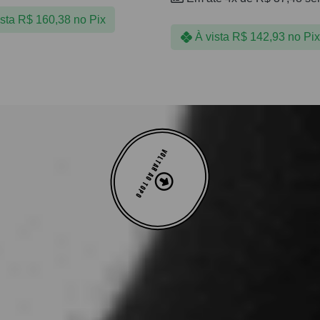
ista
R$
160,38
no Pix
À vista
R$
142,93
no Pix
VOLTAR AO TOPO