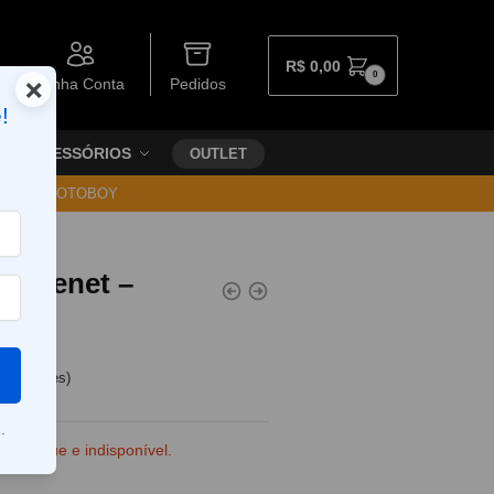
R$
0,00
0
×
Minha Conta
Pedidos
!
ACESSÓRIOS
OUTLET
30 VIA MOTOBOY
rn Tenet –
e clientes)
.
e estoque e indisponível.