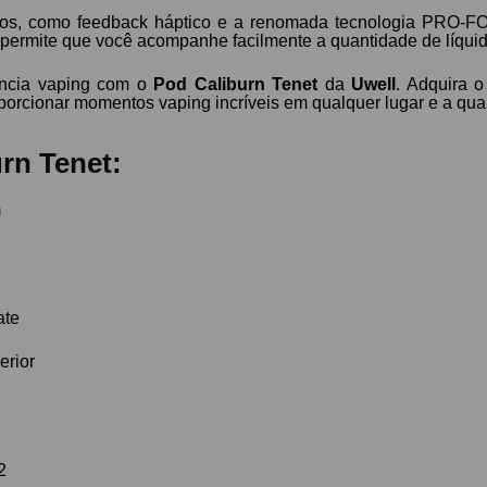
os, como feedback háptico e a renomada tecnologia PRO-FO
do permite que você acompanhe facilmente a quantidade de líqui
ência vaping com o
Pod Caliburn Tenet
da
Uwell
. Adquira o
oporcionar momentos vaping incríveis em qualquer lugar e a qu
rn Tenet:
m
ate
erior
2