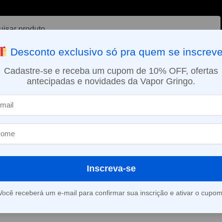
ar
Desconto exclusivo só pra quem se inscreve
VAPORIZADOR DE ERVAS
E-LIQUÍDOS
NICOTINA ORAL
Cadastre-se e receba um cupom de 10% OFF, ofertas
antecipadas e novidades da Vapor Gringo.
SMO DIA EM SÃO PAULO (SEG A SEX): PEDIDOS APROVADOS ATÉ 15:
Caliburn Tenet – Uwell
Kit Pod Calibu
Uwell
Inscreva-se
(
2
avaliações d
Você receberá um e-mail para confirmar sua inscrição e ativar o cupom
Este produto está fora d