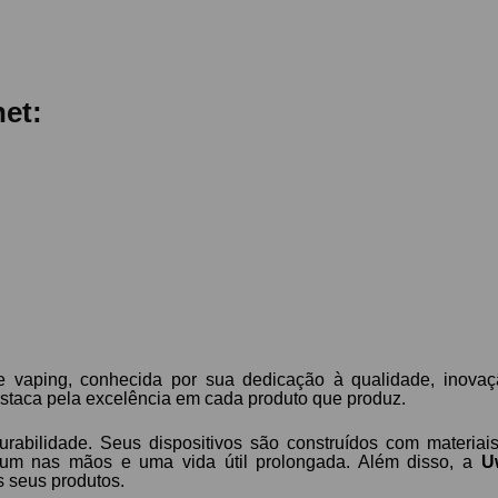
net:
aping, conhecida por sua dedicação à qualidade, inova
staca pela excelência em cada produto que produz.
rabilidade. Seus dispositivos são construídos com materiai
ium nas mãos e uma vida útil prolongada. Além disso, a
U
 seus produtos.