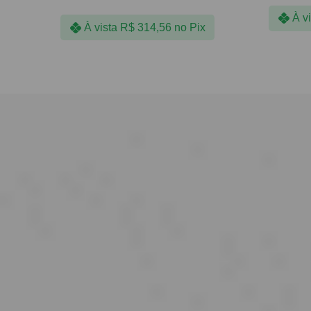
À v
À vista
R$
314,56
no Pix