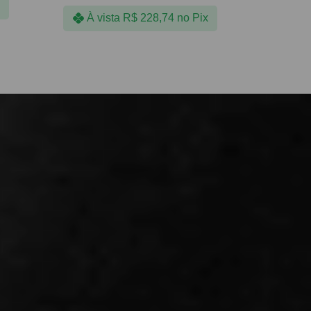
À vista
R$
228,74
no Pix