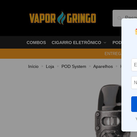
Pesquis
COMBOS
CIGARRO ELETRÔNICO
PODS
ENTREGA NO ME
Início
Loja
POD System
Aparelhos
Kit Pod 
»
»
»
»