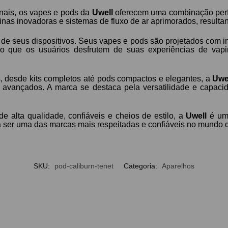
nais, os vapes e pods da
Uwell
oferecem uma combinação perfe
inas inovadoras e sistemas de fluxo de ar aprimorados, resulta
de seus dispositivos. Seus vapes e pods são projetados com int
ndo que os usuários desfrutem de suas experiências de va
 desde kits completos até pods compactos e elegantes, a
Uwe
ios avançados. A marca se destaca pela versatilidade e cap
 alta qualidade, confiáveis ​​e cheios de estilo, a
Uwell
é uma
 ser uma das marcas mais respeitadas e confiáveis ​​no mundo 
SKU:
pod-caliburn-tenet
Categoria:
Aparelhos