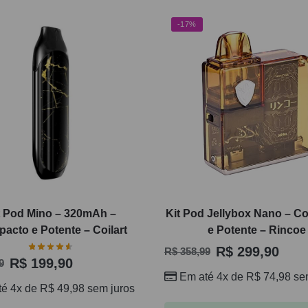
-17%
t Pod Mino – 320mAh –
Kit Pod Jellybox Nano – 
acto e Potente – Coilart
e Potente – Rincoe
R$
299,90
R$
358,99
R$
199,90
9
Em até 4x de
R$
74,98
sem
té 4x de
R$
49,98
sem juros