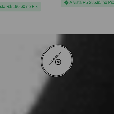
À vista
R$
285,95
no Pix
ista
R$
190,60
no Pix
VOLTAR AO TOPO