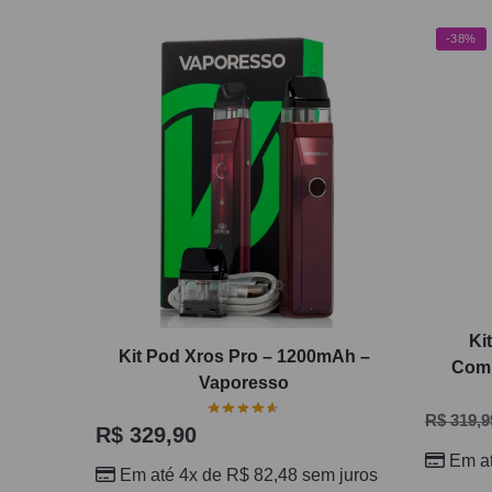
-38%
Ki
Kit Pod Xros Pro – 1200mAh –
Comp
Vaporesso
R$
319,9
R$
329,90
Em a
Em até 4x de
R$
82,48
sem juros