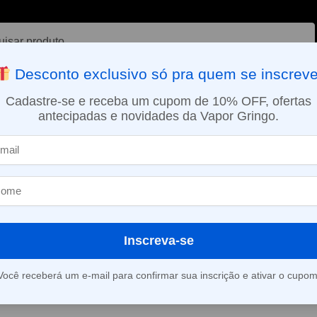
ar
Desconto exclusivo só pra quem se inscreve
VAPORIZADOR DE ERVAS
E-LIQUÍDOS
NICOTINA ORAL
Cadastre-se e receba um cupom de 10% OFF, ofertas
antecipadas e novidades da Vapor Gringo.
SMO DIA EM SÃO PAULO (SEG A SEX): PEDIDOS APROVADOS ATÉ 15:
Pod Descartável NikBar Plus – 600 Puffs – Pink Lemonade
»
Pod Descartáv
– 600 Puffs –
Inscreva-se
(
2
avaliações d
Você receberá um e-mail para confirmar sua inscrição e ativar o cupom
Este produto está fora d