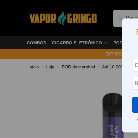
Pesquis
COMBOS
CIGARRO ELETRÔNICO
PODS
ENTREGA NO ME
Início
Loja
POD descartável
Até 10.000 Puffs
»
»
»