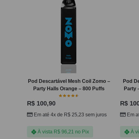
Pod Descartável Mesh Coil Zomo –
Pod De
Party Halls Orange – 800 Puffs
Party 
R$
100,90
R$
100
Em até 4x de
R$
25,23
sem juros
Em a
À vista
R$
96,21
no Pix
À v