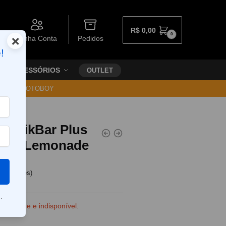
R$
0,00
0
×
Minha Conta
Pedidos
!
ACESSÓRIOS
OUTLET
30 VIA MOTOBOY
el NikBar Plus
 Pink Lemonade
e clientes)
.
e estoque e indisponível.