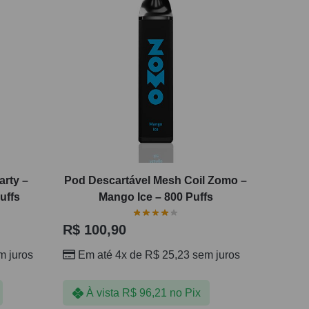
rty –
Pod Descartável Mesh Coil Zomo –
uffs
Mango Ice – 800 Puffs
R$
100,90
 juros
Em até 4x de
R$
25,23
sem juros
À vista
R$
96,21
no Pix