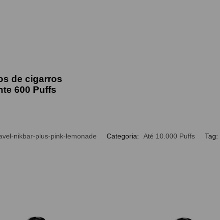
s de cigarros
te 6
00 Puffs
avel-nikbar-plus-pink-lemonade
Categoria:
Até 10.000 Puffs
Tag: