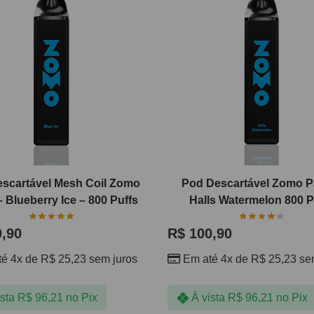
scartável Mesh Coil Zomo
Pod Descartável Zomo Pa
– Blueberry Ice – 800 Puffs
Halls Watermelon 800 P
,90
R$
100,90
té 4x de
R$
25,23
sem juros
Em até 4x de
R$
25,23
sem
ista
R$
96,21
no Pix
À vista
R$
96,21
no Pix