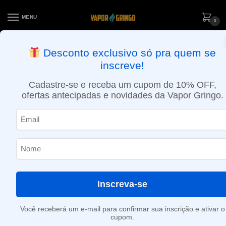
MENU
0
ENTREGA NO MESMO DIA EM SÃO PAULO (SEG A SEX): PEDIDOS
Desconto exclusivo só pra quem se
APROVADOS ATÉ 15:30 VIA MOTOBOY
inscreve!
Início
»
Limão Siciliano
Cadastre-se e receba um cupom de 10% OFF,
Limão Siciliano
ofertas antecipadas e novidades da Vapor Gringo.
Nenhum produto foi encontrado para a sua seleção.
Inscreva-se
Você receberá um e-mail para confirmar sua inscrição e ativar o
cupom.