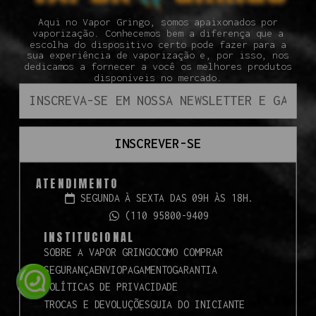
Aqui no Vapor Gringo, somos apaixonados por
vaporização. Conhecemos bem a diferença que a
escolha do dispositivo certo pode fazer para a
sua experiência de vaporização e, por isso, nos
dedicamos a fornecer a você os melhores produtos
disponíveis no mercado.
INSCREVER-SE
ATENDIMENTO
SEGUNDA À SEXTA DAS 09H ÀS 18H.
(110 95800-9409
INSTITUCIONAL
SOBRE A VAPOR GRINGO
COMO COMPRAR
SEGURANÇA
ENVIO
PAGAMENTO
GARANTIA
POLÍTICAS DE PRIVACIDADE
TROCAS E DEVOLUÇÕES
GUIA DO INICIANTE