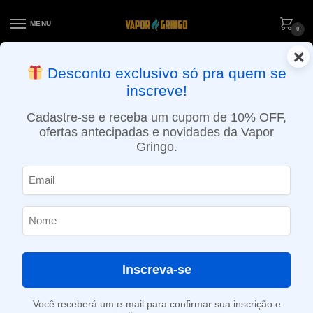
MENU
0
×
ENTREGA NO MESMO DIA EM SÃO PAULO (SEG A SEX): PEDIDOS
Desconto exclusivo só pra quem se
APROVADOS ATÉ 15:30 VIA MOTOBOY
inscreve!
Início
»
Loja
»
POD descartável
»
Até 10.000 Puffs
»
Pod descartável Cali Bars – 300 Puffs – Pineapple Grapefruit
Cadastre-se e receba um cupom de 10% OFF,
ofertas antecipadas e novidades da Vapor
Gringo.
Inscreva-se
Você receberá um e-mail para confirmar sua inscrição e