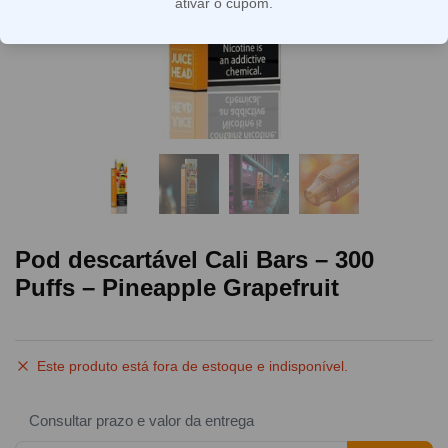
ativar o cupom.
Pod descartável Cali Bars – 300
Puffs – Pineapple Grapefruit
Este produto está fora de estoque e indisponível.
Consultar prazo e valor da entrega