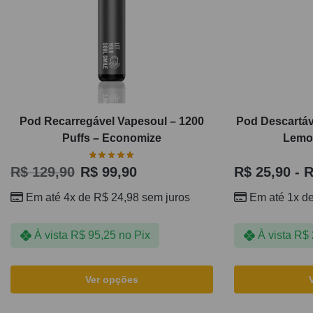
Pod Recarregável Vapesoul – 1200
Pod Descartáv
Puffs – Economize
Lemon
R$
129,90
R$
99,90
R$
25,90
-
R
Em até 4x de
R$
24,98
sem juros
Em até 1x d
À vista
R$
95,25
no Pix
À vista
R$
Ver opções