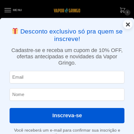
MENU
0
×
ENTREGA NO MESMO DIA EM SÃO PAULO (SEG A SEX): PEDIDOS
Desconto exclusivo só pra quem se
APROVADOS ATÉ 15:30 VIA MOTOBOY
inscreve!
Início
»
Loja
»
POD descartável
»
Até 10.000 Puffs
»
Pod Descartável Vapeman – Solo + Lux – 800 Puffs – Pineapple Ice
Cadastre-se e receba um cupom de 10% OFF,
ofertas antecipadas e novidades da Vapor
Gringo.
Inscreva-se
Você receberá um e-mail para confirmar sua inscrição e