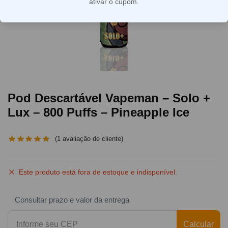
ativar o cupom.
Pod Descartável Vapeman – Solo +
Lux – 800 Puffs – Pineapple Ice
(
1
avaliação de cliente)
Este produto está fora de estoque e indisponível.
Consultar prazo e valor da entrega
Calcular