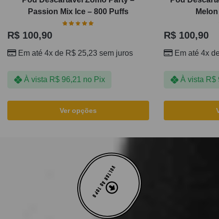
Passion Mix Ice – 800 Puffs
Melon 
R$
100,90
R$
100,90
Em até 4x de
R$
25,23
sem juros
Em até 4x d
À vista
R$
96,21
no Pix
À vista
R$
Ver opções
VOLTAR AO TOPO