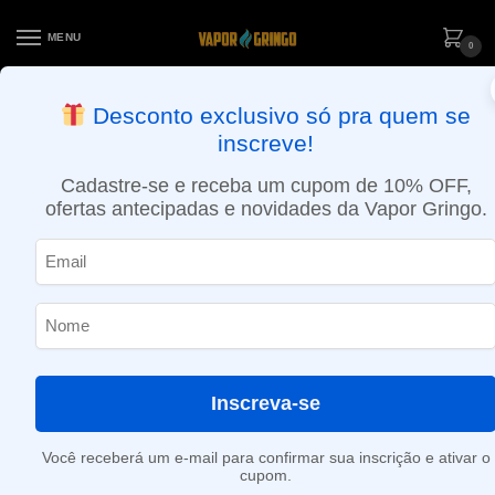
MENU
0
ENTREGA NO MESMO DIA EM SÃO PAULO (SEG A SEX): PEDIDOS
Desconto exclusivo só pra quem se
APROVADOS ATÉ 15:30 VIA MOTOBOY
inscreve!
Início
»
3,2ml
Cadastre-se e receba um cupom de 10% OFF,
3,2ml
ofertas antecipadas e novidades da Vapor Gringo.
Nenhum produto foi encontrado para a sua seleção.
Inscreva-se
Você receberá um e-mail para confirmar sua inscrição e ativar o
cupom.