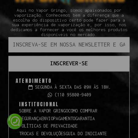
Aqui no Vapor Gringo, somos apaixonados por
vaporização. Conhecemos bem a diferença que a
escolha do dispositivo certo pode fazer para a
sua experiência de vaporização e, por isso, nos
dedicamos a fornecer a você os melhores produtos
disponíveis no mercado.
INSCREVER-SE
ATENDIMENTO
SEGUNDA À SEXTA DAS 09H ÀS 18H.
(110 95800-9409
INSTITUCIONAL
SOBRE A VAPOR GRINGO
COMO COMPRAR
SEGURANÇA
ENVIO
PAGAMENTO
GARANTIA
POLÍTICAS DE PRIVACIDADE
TROCAS E DEVOLUÇÕES
GUIA DO INICIANTE