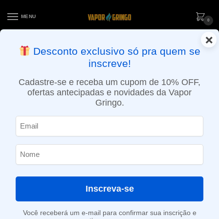
MENU
0
×
ENTREGA NO MESMO DIA EM SÃO PAULO (SEG A SEX): PEDIDOS
Desconto exclusivo só pra quem se
APROVADOS ATÉ 15:30 VIA MOTOBOY
inscreve!
Início
»
Loja
»
POD descartável
»
Até 10.000 Puffs
»
Pod descartável Zomo – Flow – 800 puffs – Grape Ice
Cadastre-se e receba um cupom de 10% OFF,
ofertas antecipadas e novidades da Vapor
Gringo.
Inscreva-se
Você receberá um e-mail para confirmar sua inscrição e