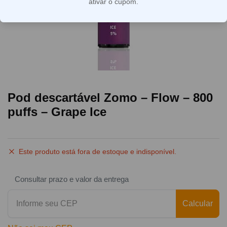
ativar o cupom.
Pod descartável Zomo – Flow – 800
puffs – Grape Ice
Este produto está fora de estoque e indisponível.
Consultar prazo e valor da entrega
Calcular