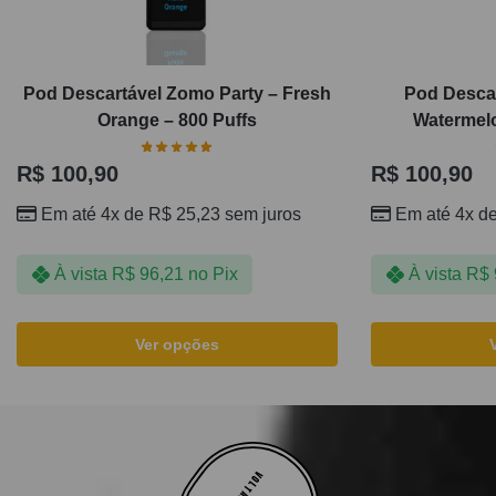
Pod Descartável Zomo Party – Fresh
Pod Descar
Orange – 800 Puffs
Watermelo
R$
100,90
R$
100,90
Em até 4x de
R$
25,23
sem juros
Em até 4x d
À vista
R$
96,21
no Pix
À vista
R$
Ver opções