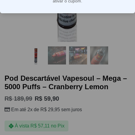
ativar o cupom.
Pod Descartável Vapesoul – Mega –
5000 Puffs – Cranberry Lemon
R$
189,99
R$
59,90
Em até 2x de
R$
29,95
sem juros
À vista
R$
57,11
no Pix