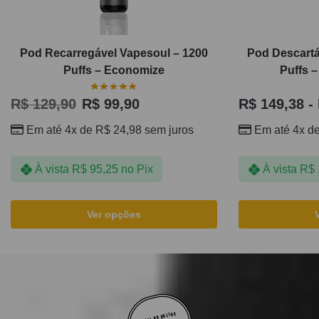
Pod Recarregável Vapesoul – 1200
Pod Descartá
Puffs – Economize
Puffs –
R$
129,90
R$
99,90
R$
149,38
-
Em até 4x de
R$
24,98
sem juros
Em até 4x d
À vista
R$
95,25
no Pix
À vista
R$
Ver opções
VOLTAR AO TOPO