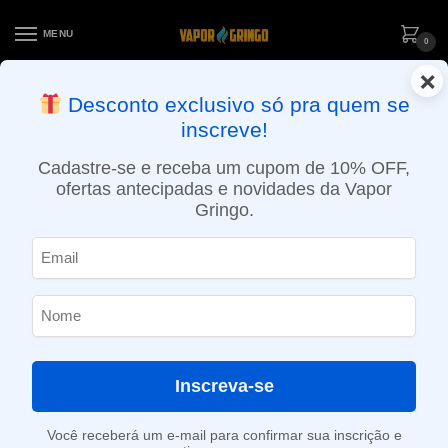
MENU
0
×
ENTREGA NO MESMO DIA EM SÃO PAULO (SEG A SEX): PEDIDOS
Desconto exclusivo só pra quem se
APROVADOS ATÉ 15:30 VIA MOTOBOY
inscreve!
Início
»
Loja
»
POD descartável
»
Até 10.000 Puffs
»
Pod Descartável Vapesoul – Mega – 5000 Puffs – Cranberry Lemon
Cadastre-se e receba um cupom de 10% OFF,
ofertas antecipadas e novidades da Vapor
Gringo.
Inscreva-se
Você receberá um e-mail para confirmar sua inscrição e