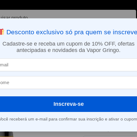
ar
Desconto exclusivo só pra quem se inscreve
VAPORIZADOR DE ERVAS
E-LIQUÍDOS
NICOTINA ORAL
Cadastre-se e receba um cupom de 10% OFF, ofertas
antecipadas e novidades da Vapor Gringo.
SMO DIA EM SÃO PAULO (SEG A SEX): PEDIDOS APROVADOS ATÉ 15:
Pod descartável Vapesoul – 3500 Puffs – Pineapple Ice
»
Pod descartáv
3500 Puffs – P
Inscreva-se
Este produto está fora d
Você receberá um e-mail para confirmar sua inscrição e ativar o cupom
Consultar prazo e valor 