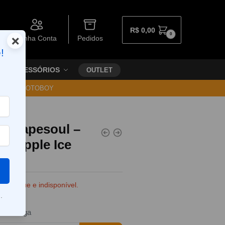
R$
0,00
0
×
Minha Conta
Pedidos
!
ACESSÓRIOS
OUTLET
30 VIA MOTOBOY
el Vapesoul –
ineapple Ice
e estoque e indisponível.
.
da entrega