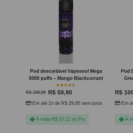
Pod descartável Vapesoul Mega
Pod 
5000 puffs – Mango Blackcurrant
Gre
R$
59,90
R$
100
R$
189,99
Em até 2x de
R$
29,95
sem juros
Em a
À vista
R$
57,11
no Pix
À v