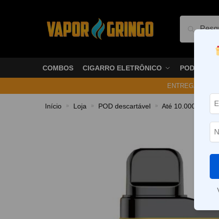
Pesquis
COMBOS
CIGARRO ELETRÔNICO
PODS
ENTREGA NO ME
Início
Loja
POD descartável
Até 10.000 Puffs
»
»
»