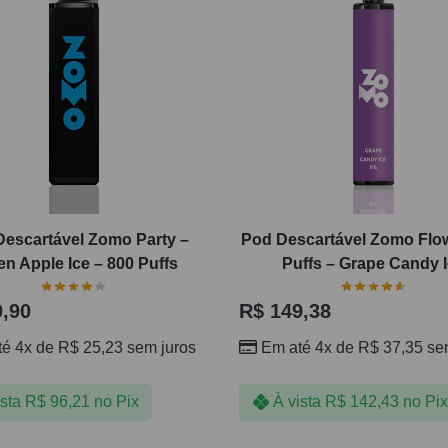
Descartável Zomo Party –
Pod Descartável Zomo Flo
en Apple Ice – 800 Puffs
Puffs – Grape Candy 
,90
R$
149,38
té 4x de
R$
25,23
sem juros
Em até 4x de
R$
37,35
sem
ista
R$
96,21
no Pix
À vista
R$
142,43
no Pix