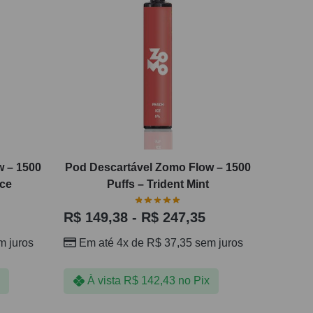
w – 1500
Pod Descartável Zomo Flow – 1500
Ice
Puffs – Trident Mint
R$
149,38
-
R$
247,35
 juros
Em até 4x de
R$
37,35
sem juros
À vista
R$
142,43
no Pix