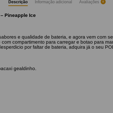
Descrição
Informação adicional
Avaliações
0
 –
Pineapple
Ice
 sabores e qualidade de bateria, e agora vem co
 com compartimento para carregar e botao para manu
 desperdicio por faltar de bateria, adquira já o
acaxi gealdinho.