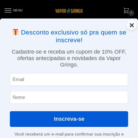
MENU
0
×
ENTREGA NO MESMO DIA EM SÃO PAULO (SEG A SEX): PEDIDOS
Desconto exclusivo só pra quem se
APROVADOS ATÉ 15:30 VIA MOTOBOY
inscreve!
Início
»
Loja
»
POD descartável
»
Até 10.000 Puffs
»
Pod Descartável Rand M Tornado – 7000 Puffs – Mr. Blue
Cadastre-se e receba um cupom de 10% OFF,
ofertas antecipadas e novidades da Vapor
Gringo.
Inscreva-se
Você receberá um e-mail para confirmar sua inscrição e