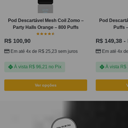
Pod Descartável Mesh Coil Zomo –
Pod Descartá
Party Halls Orange – 800 Puffs
Puffs 
R$
100,90
R$
149,38
-
Em até 4x de
R$
25,23
sem juros
Em até 4x d
À vista
R$
96,21
no Pix
À vista
R$
Ver opções
VOLTAR AO TOPO