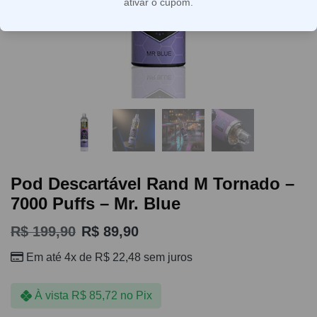
ativar o cupom.
Pod Descartável Rand M Tornado –
7000 Puffs – Mr. Blue
R$
199,90
R$
89,90
Em até 4x de
R$
22,48
sem juros
À vista
R$
85,72
no Pix