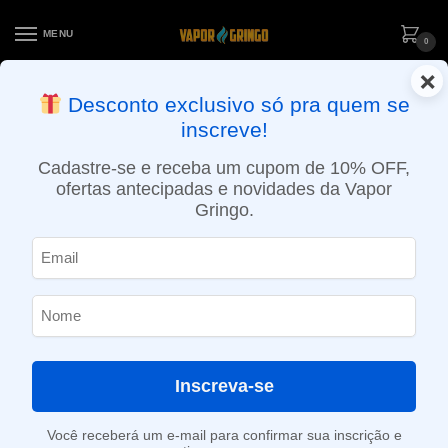
MENU
0
×
ENTREGA NO MESMO DIA EM SÃO PAULO (SEG A SEX): PEDIDOS
Desconto exclusivo só pra quem se
APROVADOS ATÉ 15:30 VIA MOTOBOY
inscreve!
Início
»
Loja
»
POD descartável
»
Até 10.000 Puffs
»
Pod descartável Off White Pro – 6000 puffs – Pineapple Ice
Cadastre-se e receba um cupom de 10% OFF,
ofertas antecipadas e novidades da Vapor
Gringo.
Inscreva-se
Você receberá um e-mail para confirmar sua inscrição e