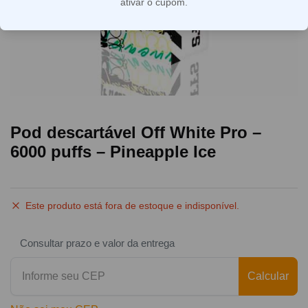
ativar o cupom.
Pod descartável Off White Pro –
6000 puffs – Pineapple Ice
Este produto está fora de estoque e indisponível.
Consultar prazo e valor da entrega
Calcular