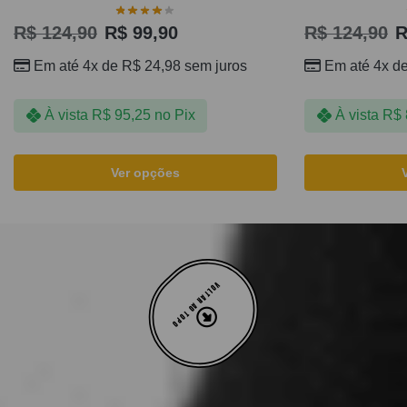
R$
124,90
R$
99,90
R$
124,90
R
Em até 4x de
R$
24,98
sem juros
Em até 4x d
À vista
R$
95,25
no Pix
À vista
R$
Ver opções
VOLTAR AO TOPO