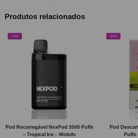
Produtos relacionados
-20%
-28%
Pod Recarregável NexPod 3500 Puffs
Pod Descart
– Tropical Ice – Wotofo
Puffs 