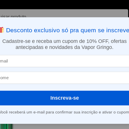
ar
Desconto exclusivo só pra quem se inscreve
VAPORIZADOR DE ERVAS
E-LIQUÍDOS
NICOTINA ORAL
Cadastre-se e receba um cupom de 10% OFF, ofertas
antecipadas e novidades da Vapor Gringo.
SMO DIA EM SÃO PAULO (SEG A SEX): PEDIDOS APROVADOS ATÉ 15:
Pod descartável NikBar – 8000 Puffs – Strawberry Kiwi Ice
»
Pod descartáv
8000 Puffs – S
Ice
Inscreva-se
Você receberá um e-mail para confirmar sua inscrição e ativar o cupom
Este produto está fora d