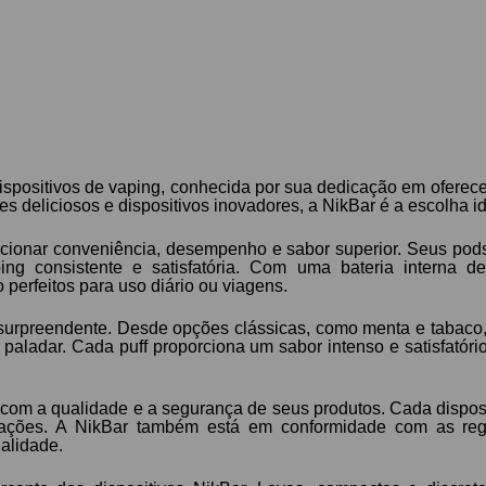
ositivos de vaping, conhecida por sua dedicação em oferecer
deliciosos e dispositivos inovadores, a NikBar é a escolha id
rcionar conveniência, desempenho e sabor superior. Seus pod
ping consistente e satisfatória. Com uma bateria intern
 perfeitos para uso diário ou viagens.
surpreendente. Desde opções clássicas, como menta e tabaco, a
paladar. Cada puff proporciona um sabor intenso e satisfatór
com a qualidade e a segurança de seus produtos. Cada disposit
pações. A NikBar também está em conformidade com as reg
alidade.