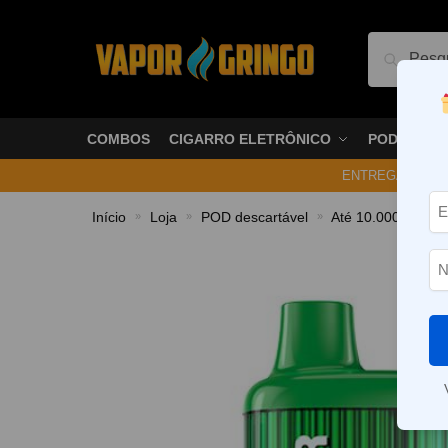
Pesquis
COMBOS
CIGARRO ELETRÔNICO
PODS
ENTREGA NO ME
Início
Loja
POD descartável
Até 10.000 Puffs
»
»
»