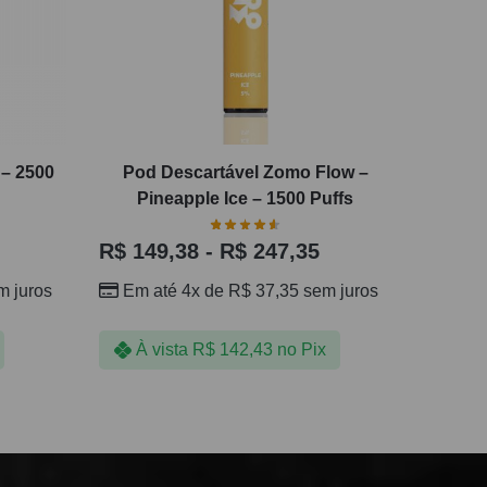
 – 2500
Pod Descartável Zomo Flow –
Pineapple Ice – 1500 Puffs
R$
149,38
-
R$
247,35
 juros
Em até 4x de
R$
37,35
sem juros
À vista
R$
142,43
no Pix