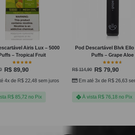
scartável Airis Lux – 5000
Pod Descartável Blvk Ello
Puffs – Tropical Fruit
Puffs – Grape Aloe
R$
89,90
R$
79,90
0
R$
114,90
té 4x de
R$
22,48
sem juros
Em até 3x de
R$
26,63
sem
ista
R$
85,72
no Pix
À vista
R$
76,18
no Pix