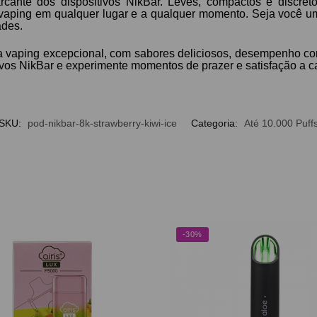
rcante dos dispositivos NikBar. Leves, compactos e discret
vaping em qualquer lugar e a qualquer momento. Seja você um
ades.
 vaping excepcional, com sabores deliciosos, desempenho con
ivos NikBar e experimente momentos de prazer e satisfação a ca
SKU:
pod-nikbar-8k-strawberry-kiwi-ice
Categoria:
Até 10.000 Puff
-30%