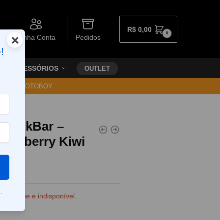
R$
0,00
0
×
Minha Conta
Pedidos
!
ACESSÓRIOS
OUTLET
30 VIA MOTOBOY
el NikBar –
trawberry Kiwi
.
e estoque e indisponível.