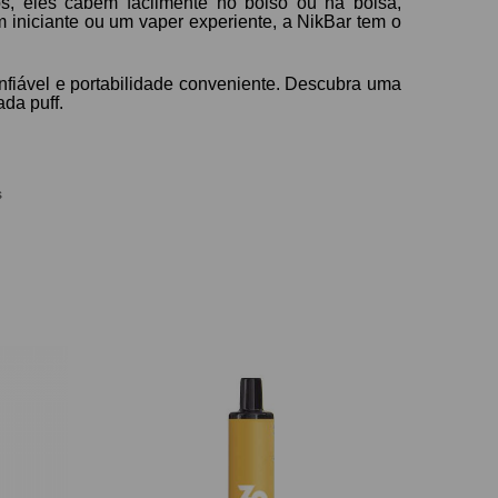
os, eles cabem facilmente no bolso ou na bolsa,
 iniciante ou um vaper experiente, a NikBar tem o
fiável e portabilidade conveniente. Descubra uma
da puff.
s