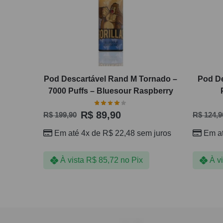
Pod Descartável Rand M Tornado –
Pod De
7000 Puffs – Bluesour Raspberry
R$
89,90
R$
199,90
R$
124,9
Em até 4x de
R$
22,48
sem juros
Em a
À vista
R$
85,72
no Pix
À v