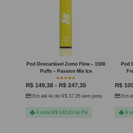
Pod Descartável Zomo Flow – 1500
Pod 
Puffs – Passion Mix Ice
Fr
R$
149,38
-
R$
247,35
R$
100
Em até 4x de
R$
37,35
sem juros
Em a
À vista
R$
142,43
no Pix
À v