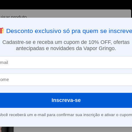
ar
Desconto exclusivo só pra quem se inscreve
VAPORIZADOR DE ERVAS
E-LIQUÍDOS
NICOTINA ORAL
Cadastre-se e receba um cupom de 10% OFF, ofertas
antecipadas e novidades da Vapor Gringo.
SMO DIA EM SÃO PAULO (SEG A SEX): PEDIDOS APROVADOS ATÉ 15:
Pod descartável NikBar – 6000 Puffs – Strawberry Coconut
»
Pod descartáv
6000 Puffs – S
Coconut
Inscreva-se
Você receberá um e-mail para confirmar sua inscrição e ativar o cupom
Este produto está fora d