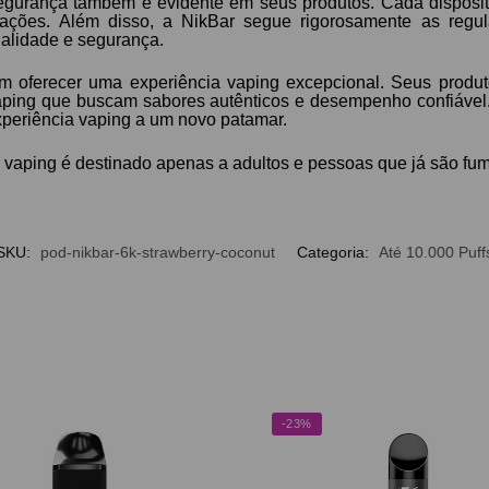
gurança também é evidente em seus produtos. Cada dispositiv
pações. Além disso, a NikBar segue rigorosamente as regul
ualidade e segurança.
m oferecer uma experiência vaping excepcional. Seus produt
 vaping que buscam sabores autênticos e desempenho confiáve
experiência vaping a um novo patamar.
vaping é destinado apenas a adultos e pessoas que já são fum
SKU:
pod-nikbar-6k-strawberry-coconut
Categoria:
Até 10.000 Puff
-23%