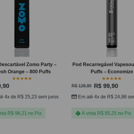
Descartável Zomo Party –
Pod Recarregável Vapesou
esh Orange – 800 Puffs
Puffs – Economize
,90
R$
99,90
R$
129,90
té 4x de
R$
25,23
sem juros
Em até 4x de
R$
24,98
sem
ista
R$
96,21
no Pix
À vista
R$
95,25
no Pix