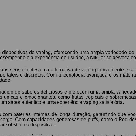
dispositivos de vaping, oferecendo uma ampla variedade de p
sempenho e a experiência do usuário, a NikBar se destaca co
 aos seus clientes uma alternativa de vaping conveniente e sati
portáteis e discretos. Com a tecnologia avançada e os materi
idade.
líquido de sabores deliciosos e oferecem uma ampla varieda
s únicas e emocionantes, como frutas tropicais e sobremesa
um sabor autêntico e uma experiência vaping satisfatória.
s com baterias internas de longa duração, garantindo que vo
carga. Com capacidades generosas de puffs, como o Pod des
 substituir o dispositivo.