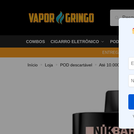
Pesquis
COMBOS
CIGARRO ELETRÔNICO
PODS
ENTREGA NO ME
Início
Loja
POD descartável
Até 10.000 Puffs
»
»
»