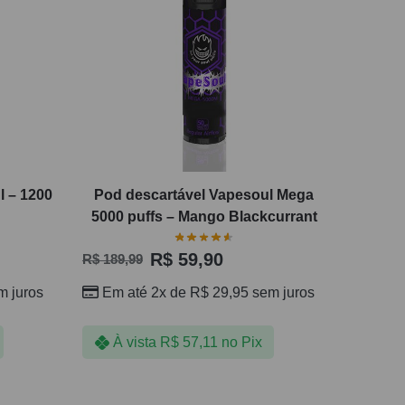
l – 1200
Pod descartável Vapesoul Mega
5000 puffs – Mango Blackcurrant
R$
59,90
R$
189,99
 juros
Em até 2x de
R$
29,95
sem juros
À vista
R$
57,11
no Pix