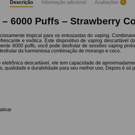
Descrição
Informação adicional
Avaliações
0
 – 6000 Puffs – Strawberry C
ciosamente tropical para os entusiastas do vaping. Combin
frescante e exótica. Este dispositivo de vaping descartável d
nte 6000 puffs, você pode desfrutar de sessões vaping prol
desfrutar da harmoniosa combinação de morango e coco.
o eletrônico descartável, ele tem capacidade de aproximada
, qualidade e durabilidade para seu melhor uso, Depois é só p
ativar