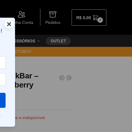
R$
0,00
0
×
Minha Conta
Pedidos
!
ACESSÓRIOS
OUTLET
30 VIA MOTOBOY
el NikBar –
trawberry
.
e estoque e indisponível.