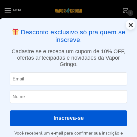
MENU
0
×
ENTREGA NO MESMO DIA EM SÃO PAULO (SEG A SEX): PEDIDOS
Desconto exclusivo só pra quem se
APROVADOS ATÉ 15:30 VIA MOTOBOY
inscreve!
Início
»
Loja
»
POD descartável
»
Até 10.000 Puffs
»
Pod descartável NikBar – 4000 Puffs – Strawberry Ice
Cadastre-se e receba um cupom de 10% OFF,
ofertas antecipadas e novidades da Vapor
Gringo.
Inscreva-se
Você receberá um e-mail para confirmar sua inscrição e