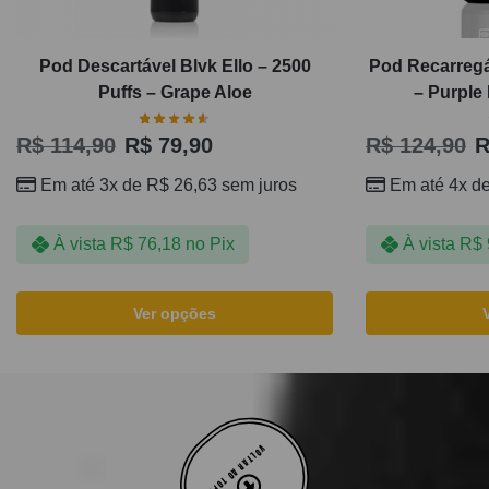
Pod Descartável Blvk Ello – 2500
Pod Recarregá
Puffs – Grape Aloe
– Purple
R$
114,90
R$
79,90
R$
124,90
R
Em até 3x de
R$
26,63
sem juros
Em até 4x d
À vista
R$
76,18
no Pix
À vista
R$
Ver opções
VOLTAR AO TOPO