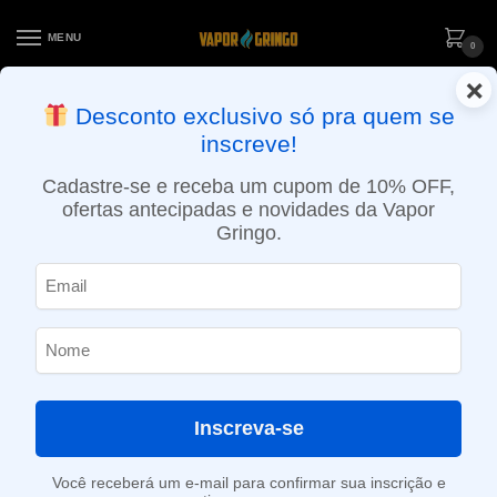
MENU
0
×
ENTREGA NO MESMO DIA EM SÃO PAULO (SEG A SEX): PEDIDOS
Desconto exclusivo só pra quem se
APROVADOS ATÉ 15:30 VIA MOTOBOY
inscreve!
Início
»
Loja
»
POD descartável
»
Até 10.000 Puffs
»
Pod Descartável Mr. Freeze – 650 Puffs – Strawberry Gum Mint Frost
Cadastre-se e receba um cupom de 10% OFF,
ofertas antecipadas e novidades da Vapor
Gringo.
Inscreva-se
Você receberá um e-mail para confirmar sua inscrição e