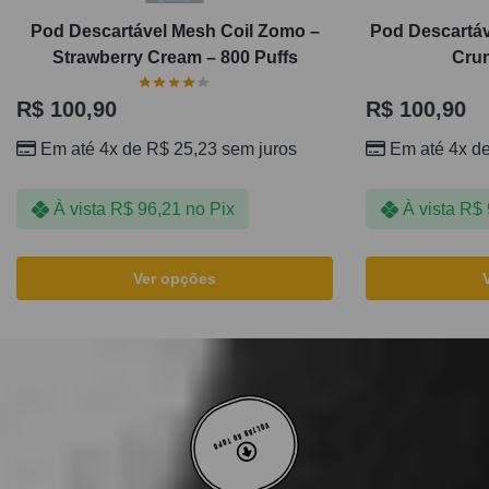
Pod Descartável Mesh Coil Zomo –
Pod Descartáv
Strawberry Cream – 800 Puffs
Crun
R$
100,90
R$
100,90
Em até 4x de
R$
25,23
sem juros
Em até 4x d
À vista
R$
96,21
no Pix
À vista
R$
Ver opções
VOLTAR AO TOPO