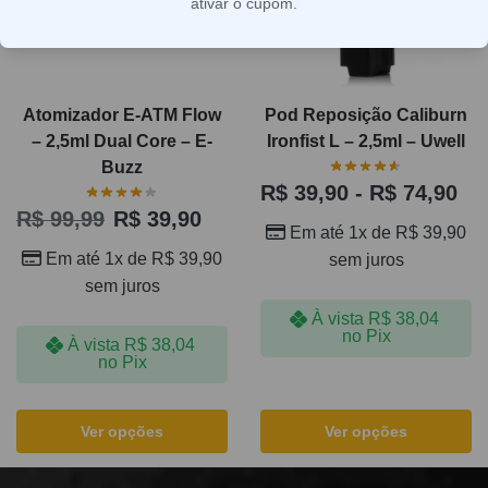
ativar o cupom.
Atomizador E-ATM Flow
Pod Reposição Caliburn
– 2,5ml Dual Core – E-
Ironfist L – 2,5ml – Uwell
Buzz
R$
39,90
-
R$
74,90
R$
99,99
R$
39,90
Em até 1x de
R$
39,90
Em até 1x de
R$
39,90
sem juros
sem juros
À vista
R$
38,04
no Pix
À vista
R$
38,04
no Pix
Ver opções
Ver opções