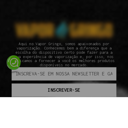
Aqui no Vapor Gringo, somos apaixonados por
vaporização. Conhecemos bem a diferença que a
escolha do dispositivo certo pode fazer para a
sua experiência de vaporização e, por isso, nos
dedicamos a fornecer a você os melhores produtos
disponíveis no mercado.
INSCREVER-SE
ATENDIMENTO
SEGUNDA À SEXTA DAS 09H ÀS 18H.
(110 95800-9409
INSTITUCIONAL