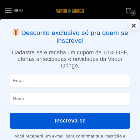
MENU
0
×
ENTREGA NO MESMO DIA EM SÃO PAULO (SEG A SEX): PEDIDOS
Desconto exclusivo só pra quem se
APROVADOS ATÉ 15:30 VIA MOTOBOY
inscreve!
Início
»
2,5ml
Cadastre-se e receba um cupom de 10% OFF,
2,5ml
ofertas antecipadas e novidades da Vapor
Gringo.
SHOW FILTERS
Mostrando todos os 2 resultados
-60%
Inscreva-se
Você receberá um e-mail para confirmar sua inscrição e