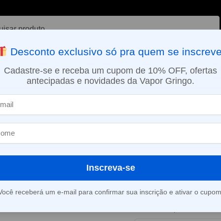
ar
Desconto exclusivo só pra quem se inscreve
VAPORIZADOR DE ERVAS
E-LIQUÍDOS
NICOTINA ORAL
Cadastre-se e receba um cupom de 10% OFF, ofertas
antecipadas e novidades da Vapor Gringo.
SMO DIA EM SÃO PAULO (SEG A SEX): PEDIDOS APROVADOS ATÉ 15:
Pod descartável Mr. Freeze – 2200 Puffs – Mango Frost
»
Pod descartáve
2200 Puffs – 
Inscreva-se
Este produto está fora d
Você receberá um e-mail para confirmar sua inscrição e ativar o cupom
Consultar prazo e valor 