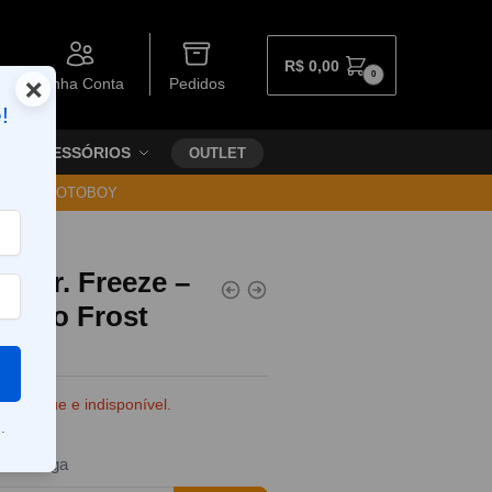
R$
0,00
0
×
Minha Conta
Pedidos
!
ACESSÓRIOS
OUTLET
30 VIA MOTOBOY
l Mr. Freeze –
Mango Frost
e estoque e indisponível.
.
da entrega