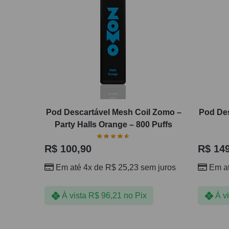
Pod Descartável Mesh Coil Zomo –
Pod Des
Party Halls Orange – 800 Puffs
R$
100,90
R$
149
Em até 4x de
R$
25,23
sem juros
Em a
À vista
R$
96,21
no Pix
À v