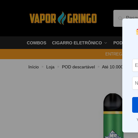
Pesquis
COMBOS
CIGARRO ELETRÔNICO
PODS
ENTREGA NO ME
Início
Loja
POD descartável
Até 10.000 Puffs
»
»
»