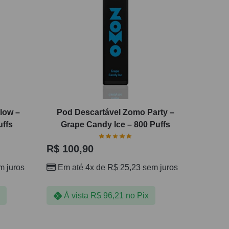
low –
Pod Descartável Zomo Party –
uffs
Grape Candy Ice – 800 Puffs
R$
100,90
 juros
Em até 4x de
R$
25,23
sem juros
À vista
R$
96,21
no Pix