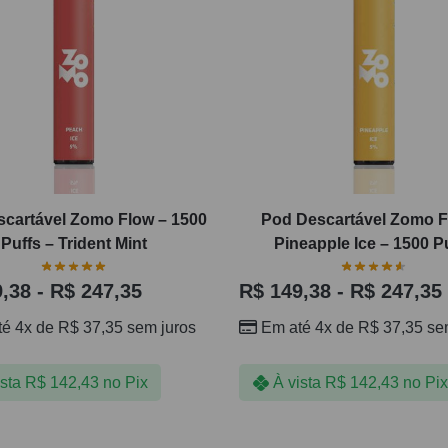
cartável Zomo Flow – 1500
Pod Descartável Zomo F
Puffs – Trident Mint
Pineapple Ice – 1500 P
,38
-
R$
247,35
R$
149,38
-
R$
247,35
té 4x de
R$
37,35
sem juros
Em até 4x de
R$
37,35
sem
ista
R$
142,43
no Pix
À vista
R$
142,43
no Pix