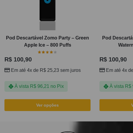
Pod Descartável Zomo Party – Green
Pod Descartáv
Apple Ice – 800 Puffs
Waterm
R$
100,90
R$
100,90
Em até 4x de
R$
25,23
sem juros
Em até 4x d
À vista
R$
96,21
no Pix
À vista
R$
Ver opções