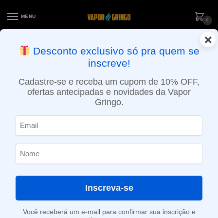
MENU
0
×
ENTREGA NO MESMO DIA EM SÃO PAULO (SEG A SEX): PEDIDOS
Desconto exclusivo só pra quem se
APROVADOS ATÉ 15:30 VIA MOTOBOY
inscreve!
Início
»
Loja
»
POD descartável
»
Até 10.000 Puffs
»
Pod descartável Mesh Coil Zomo – Party – 800 puffs – Bubble Gum
Cadastre-se e receba um cupom de 10% OFF,
ofertas antecipadas e novidades da Vapor
Gringo.
Inscreva-se
Você receberá um e-mail para confirmar sua inscrição e