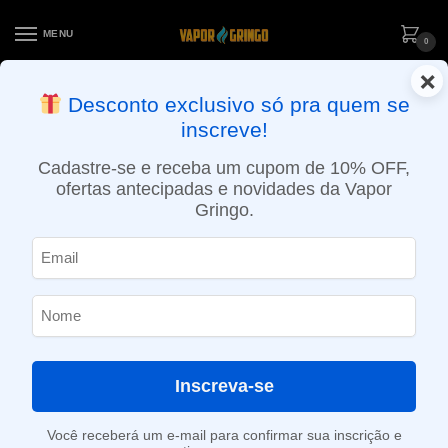
MENU
0
×
ENTREGA NO MESMO DIA EM SÃO PAULO (SEG A SEX): PEDIDOS
Desconto exclusivo só pra quem se
APROVADOS ATÉ 15:30 VIA MOTOBOY
inscreve!
Início
»
Loja
»
POD descartável
»
Até 10.000 Puffs
»
Pod descartável Mesh Coil Zomo – Party – 1800 puffs – Cactus Lemon
Cadastre-se e receba um cupom de 10% OFF,
ofertas antecipadas e novidades da Vapor
Gringo.
Inscreva-se
Você receberá um e-mail para confirmar sua inscrição e