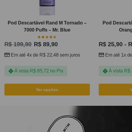
Pod Descartável Rand M Tornado –
Pod Descartá
7000 Puffs – Mr. Blue
Orang
R$
199,90
R$
89,90
R$
25,90
-
R
Em até 4x de
R$
22,48
sem juros
Em até 1x d
À vista
R$
85,72
no Pix
À vista
R$
Ver opções