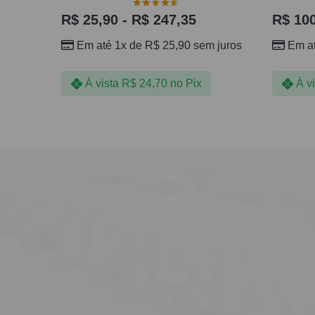
R$
25,90
-
R$
247,35
R$
100
Em até 1x de
R$
25,90
sem juros
Em a
À vista
R$
24,70
no Pix
À v