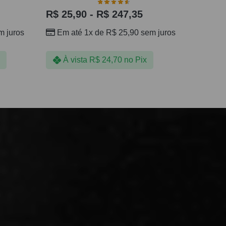
R$
25,90
-
R$
247,35
 juros
Em até 1x de
R$
25,90
sem juros
À vista
R$
24,70
no Pix