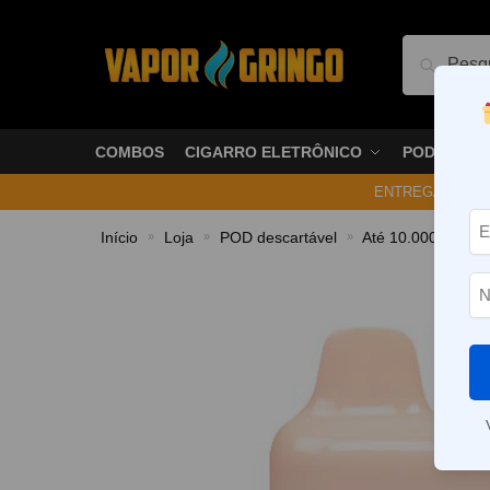
Pesquis
COMBOS
CIGARRO ELETRÔNICO
PODS
ENTREGA NO ME
Início
Loja
POD descartável
Até 10.000 Puffs
»
»
»