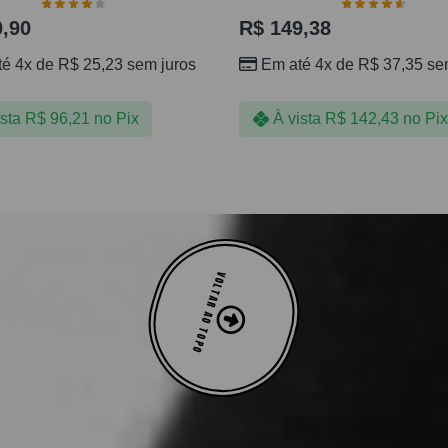
,90
R$
149,38
té 4x de
R$
25,23
sem juros
Em até 4x de
R$
37,35
sem
ista
R$
96,21
no Pix
À vista
R$
142,43
no Pix
VOLTAR AO TOPO