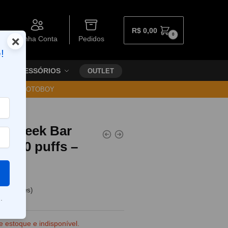
R$
0,00
0
×
Minha Conta
Pedidos
!
ACESSÓRIOS
OUTLET
30 VIA MOTOBOY
ce
el Geek Bar
9000 puffs –
e clientes)
.
e estoque e indisponível.