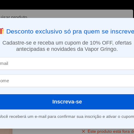
ar
Desconto exclusivo só pra quem se inscreve
VAPORIZADOR DE ERVAS
E-LIQUÍDOS
NICOTINA ORAL
Cadastre-se e receba um cupom de 10% OFF, ofertas
antecipadas e novidades da Vapor Gringo.
SMO DIA EM SÃO PAULO (SEG A SEX): PEDIDOS APROVADOS ATÉ 15:
Pod Descartável Geek Bar Meloso MAX – 9000 puffs – Strawberry I
»
Pod Descartáv
Meloso MAX – 
Strawberry Ice
Inscreva-se
(
2
avaliações d
Você receberá um e-mail para confirmar sua inscrição e ativar o cupom
Este produto está fora d