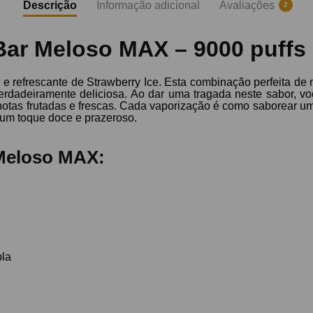
Descrição
Informação adicional
Avaliações
2
ar Meloso MAX – 9000 puffs 
el e refrescante de Strawberry Ice. Esta combinação perfeita 
erdadeiramente deliciosa. Ao dar uma tragada neste sabor, v
otas frutadas e frescas. Cada vaporização é como saborear um
 um toque doce e prazeroso.
 Meloso MAX:
pla