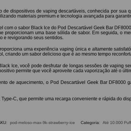
e dispositivos de vaping descartáveis, conhecida por sua q
ilizando materiais premium e tecnologia avançada para garanti
el com o sabor Black Ice do Pod Descartável Geek Bar DF8000
que proporcionam uma base sólida de sabor. Em seguida, o me
do e revigorando seus sentidos.
proporciona uma experiência vaping única e altamente satisfat
ol, criando um sabor delicioso que é ao mesmo tempo reconforta
ck Ice, você pode desfrutar de longas sessões de vaping sem
itivo permite que você aproveite cada vaporização até o últim
to de aquecimento, o Pod Descartável Geek Bar DF8000 ga
a Type-C, que permite uma recarga conveniente e rápida do disp
SKU:
pod-meloso-max-9k-strawberry-ice
Categoria:
Até 10.000 Puf