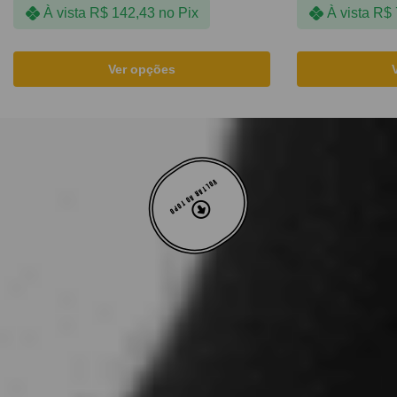
À vista
R$
142,43
no Pix
À vista
R$
Ver opções
VOLTAR AO TOPO