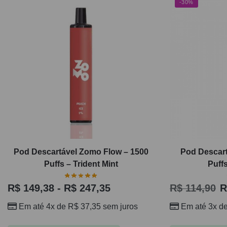
-30%
Pod Descartável Zomo Flow – 1500
Pod Descart
Puffs – Trident Mint
Puff
R$
149,38
-
R$
247,35
R$
114,90
R
Em até 4x de
R$
37,35
sem juros
Em até 3x d