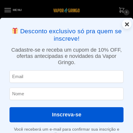
MENU
0
×
ENTREGA NO MESMO DIA EM SÃO PAULO (SEG A SEX): PEDIDOS
Desconto exclusivo só pra quem se
APROVADOS ATÉ 15:30 VIA MOTOBOY
inscreve!
Início
»
Loja
»
POD descartável
»
Até 10.000 Puffs
»
Pod Descartável Geek Bar DF8000 – 8000 puffs – Watermelon Bubblegum
Cadastre-se e receba um cupom de 10% OFF,
ofertas antecipadas e novidades da Vapor
Gringo.
Inscreva-se
Você receberá um e-mail para confirmar sua inscrição e