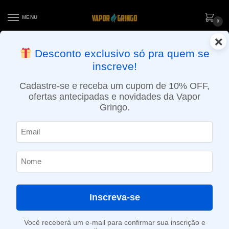
MENU
0
×
ENTREGA NO MESMO DIA EM SÃO PAULO (SEG A SEX): PEDIDOS
Desconto exclusivo só pra quem se
APROVADOS ATÉ 15:30 VIA MOTOBOY
inscreve!
Início
»
Loja
»
POD descartável
»
Até 10.000 Puffs
»
Pod Descartável Frosty – 10.000 Puffs – Blueberry Raspberry
Cadastre-se e receba um cupom de 10% OFF,
ofertas antecipadas e novidades da Vapor
Gringo.
Inscreva-se
Você receberá um e-mail para confirmar sua inscrição e