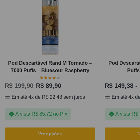
Pod Descartável Rand M Tornado –
Pod Descartá
7000 Puffs – Bluesour Raspberry
Puffs
R$
199,90
R$
89,90
R$
149,38
-
Em até 4x de
R$
22,48
sem juros
Em até 4x d
À vista
R$
85,72
no Pix
À vista
R$
Ver opções