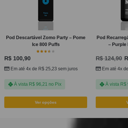
Pod Descartável Zomo Party – Pome
Pod Recarregá
Ice 800 Puffs
– Purple
R$
100,90
R$
124,90
R
Em até 4x de
R$
25,23
sem juros
Em até 4x d
À vista
R$
96,21
no Pix
À vista
R$
Ver opções