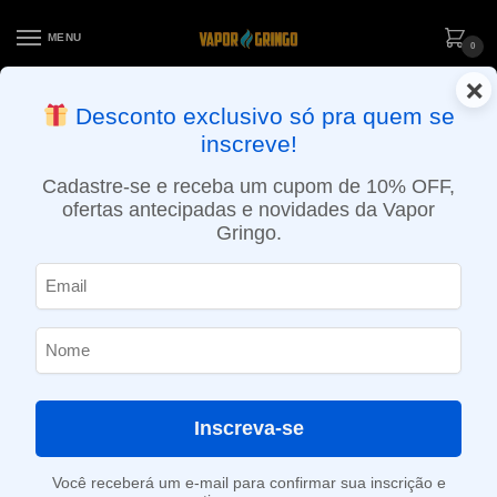
MENU
0
×
ENTREGA NO MESMO DIA EM SÃO PAULO (SEG A SEX): PEDIDOS
Desconto exclusivo só pra quem se
APROVADOS ATÉ 15:30 VIA MOTOBOY
inscreve!
Início
»
Loja
»
POD descartável
»
Até 10.000 Puffs
»
Pod descartável Elf Bar TE – 6000 Puffs – Strawberry
Cadastre-se e receba um cupom de 10% OFF,
ofertas antecipadas e novidades da Vapor
Gringo.
Inscreva-se
Você receberá um e-mail para confirmar sua inscrição e